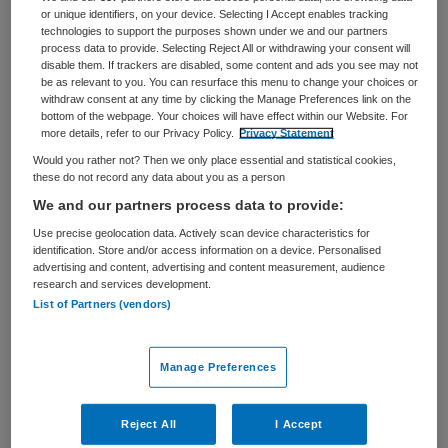
or unique identifiers, on your device. Selecting I Accept enables tracking
BRANCHE
AANSTELLING
technologies to support the purposes shown under we and our partners
Onbekend
Tijdelijk dienstverband
process data to provide. Selecting Reject All or withdrawing your consent will
disable them. If trackers are disabled, some content and ads you see may not
be as relevant to you. You can resurface this menu to change your choices or
PLAATSINGSDATUM
NIVEAU
withdraw consent at any time by clicking the Manage Preferences link on the
11 september 2025
WO
bottom of the webpage. Your choices will have effect within our Website. For
more details, refer to our Privacy Policy.
Privacy Statement
ERVARING
DIENSTVERBAND
Would you rather not? Then we only place essential and statistical cookies,
Starter
Fulltime
these do not record any data about you as a person
We and our partners process data to provide:
Vacature niet beschikbaar
Use precise geolocation data. Actively scan device characteristics for
identification. Store and/or access information on a device. Personalised
advertising and content, advertising and content measurement, audience
Deze vacature Basisarts onderwijs/coaching bij Docjobs
research and services development.
is niet meer actueel. Hieronder staan enkele vergelijkbare
List of Partners (vendors)
vacatures die voor u wellicht interessant zijn.
Manage Preferences
Reject All
I Accept