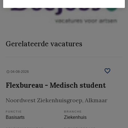
Gerelateerde vacatures
04-08-2026
Flexbureau - Medisch student
Noordwest Ziekenhuisgroep
, Alkmaar
FUNCTIE
BRANCHE
Basisarts
Ziekenhuis