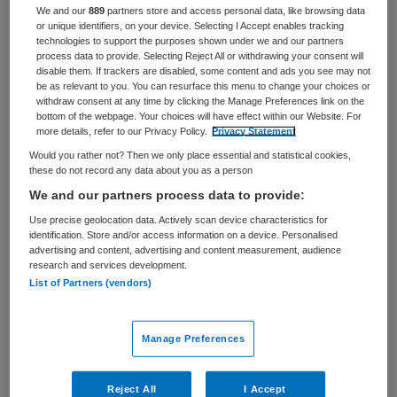
We and our
889
partners store and access personal data, like browsing data
VAKGEBIED
FUNCTIE
or unique identifiers, on your device. Selecting I Accept enables tracking
Artsen
Basisarts
technologies to support the purposes shown under we and our partners
process data to provide. Selecting Reject All or withdrawing your consent will
BRANCHE
AANSTELLING
disable them. If trackers are disabled, some content and ads you see may not
Instelling/tehuis
Tijdelijk dienstverband
be as relevant to you. You can resurface this menu to change your choices or
withdraw consent at any time by clicking the Manage Preferences link on the
bottom of the webpage. Your choices will have effect within our Website. For
PLAATSINGSDATUM
NIVEAU
more details, refer to our Privacy Policy.
Privacy Statement
15 oktober 2025
WO
Would you rather not? Then we only place essential and statistical cookies,
these do not record any data about you as a person
ERVARING
DIENSTVERBAND
Niet nader bepaald
Fulltime
We and our partners process data to provide:
Use precise geolocation data. Actively scan device characteristics for
identification. Store and/or access information on a device. Personalised
Vacature niet beschikbaar
advertising and content, advertising and content measurement, audience
research and services development.
List of Partners (vendors)
Deze vacature Basisarts ouderengeneeskunde regio
Groningen bij Docjobs is niet meer actueel. Hieronder
staan enkele vergelijkbare vacatures die voor u wellicht
Manage Preferences
interessant zijn.
Reject All
I Accept