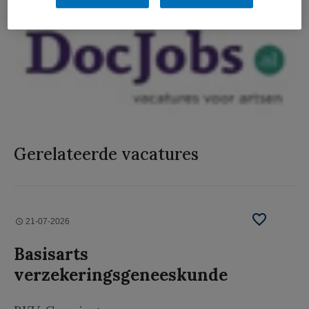
Gerelateerde vacatures
21-07-2026
Basisarts
verzekeringsgeneeskunde