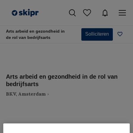
Arts arbeid en gezondheid in
Solliciteren
de rol van bedrijfsarts
Arts arbeid en gezondheid in de rol van
bedrijfsarts
BKV, Amsterdam
VAKGEBIED
FUNCTIE