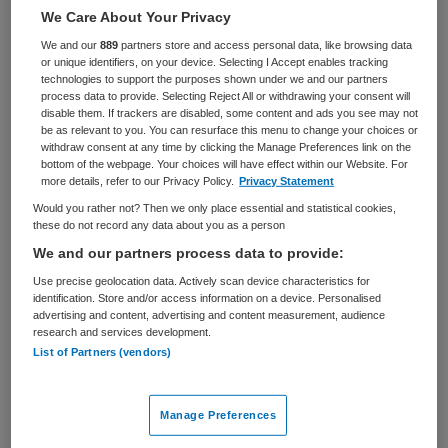
Artsen
Bedrijfsarts
We Care About Your Privacy
We and our
889
partners store and access personal data, like browsing data
BRANCHE
AANSTELLING
or unique identifiers, on your device. Selecting I Accept enables tracking
Onbekend
Vaste aanstelling
technologies to support the purposes shown under we and our partners
process data to provide. Selecting Reject All or withdrawing your consent will
disable them. If trackers are disabled, some content and ads you see may not
PLAATSINGSDATUM
NIVEAU
be as relevant to you. You can resurface this menu to change your choices or
18 mei 2026
Overig
withdraw consent at any time by clicking the Manage Preferences link on the
bottom of the webpage. Your choices will have effect within our Website. For
ERVARING
DIENSTVERBAND
more details, refer to our Privacy Policy.
Privacy Statement
Niet nader bepaald
Fulltime
Would you rather not? Then we only place essential and statistical cookies,
these do not record any data about you as a person
We and our partners process data to provide:
Vacature niet beschikbaar
Use precise geolocation data. Actively scan device characteristics for
identification. Store and/or access information on a device. Personalised
Deze vacature Arts arbeid en gezondheid in de rol van
advertising and content, advertising and content measurement, audience
bedrijfsarts bij BKV is niet meer actueel. Hieronder staan
research and services development.
enkele vergelijkbare vacatures die voor u wellicht
List of Partners (vendors)
interessant zijn.
Manage Preferences