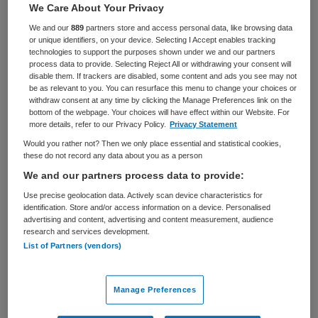
We Care About Your Privacy
BRANCHE
AANSTELLING
We and our
889
partners store and access personal data, like browsing data
Ziekenhuis
Niet nader bepaald
or unique identifiers, on your device. Selecting I Accept enables tracking
technologies to support the purposes shown under we and our partners
process data to provide. Selecting Reject All or withdrawing your consent will
PLAATSINGSDATUM
NIVEAU
disable them. If trackers are disabled, some content and ads you see may not
16 mei 2025
Overig
be as relevant to you. You can resurface this menu to change your choices or
withdraw consent at any time by clicking the Manage Preferences link on the
ERVARING
DIENSTVERBAND
bottom of the webpage. Your choices will have effect within our Website. For
Niet nader bepaald
Fulltime
more details, refer to our Privacy Policy.
Privacy Statement
Would you rather not? Then we only place essential and statistical cookies,
these do not record any data about you as a person
Vacature niet beschikbaar
We and our partners process data to provide:
Deze vacature Managementassistent Vastgoed bij
Use precise geolocation data. Actively scan device characteristics for
identification. Store and/or access information on a device. Personalised
Diakonessenhuis is niet meer actueel. Hieronder staan
advertising and content, advertising and content measurement, audience
enkele vergelijkbare vacatures die voor u wellicht
research and services development.
List of Partners (vendors)
interessant zijn.
Manage Preferences