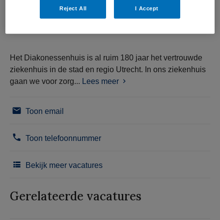
Reject All
I Accept
Het Diakonessenhuis is al ruim 180 jaar het vertrouwde
ziekenhuis in de stad en regio Utrecht. In ons ziekenhuis
gaan we voor zorg...
Lees meer
Toon email
Toon telefoonnummer
Bekijk meer vacatures
Gerelateerde vacatures