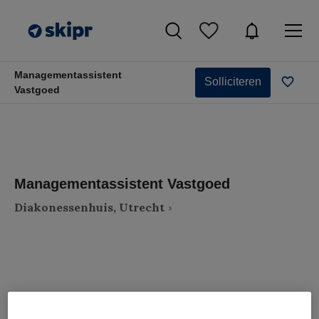
Managementassistent
Solliciteren
Vastgoed
Managementassistent Vastgoed
Diakonessenhuis, Utrecht
VAKGEBIED
FUNCTIE
Assistenten
Overige beroepen assistenten