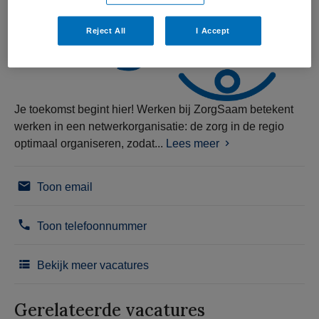
Reject All
I Accept
Je toekomst begint hier! Werken bij ZorgSaam betekent
werken in een netwerkorganisatie: de zorg in de regio
optimaal organiseren, zodat...
Lees meer
Toon email
Toon telefoonnummer
Bekijk meer vacatures
Gerelateerde vacatures