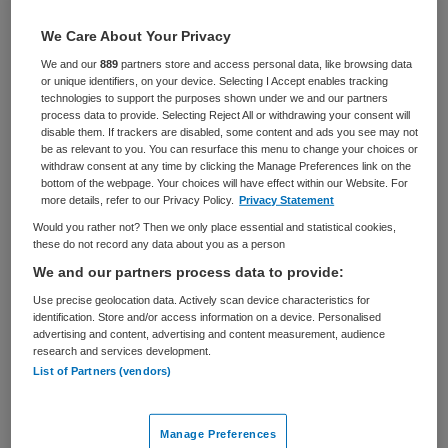
Assistenten
Overige beroepen assistenten
We Care About Your Privacy
BRANCHE
AANSTELLING
We and our
889
partners store and access personal data, like browsing data
Instelling/tehuis
Tijdelijk met uitzicht op vast
or unique identifiers, on your device. Selecting I Accept enables tracking
technologies to support the purposes shown under we and our partners
PLAATSINGSDATUM
NIVEAU
process data to provide. Selecting Reject All or withdrawing your consent will
12 november 2025
Overig
disable them. If trackers are disabled, some content and ads you see may not
be as relevant to you. You can resurface this menu to change your choices or
withdraw consent at any time by clicking the Manage Preferences link on the
ERVARING
DIENSTVERBAND
bottom of the webpage. Your choices will have effect within our Website. For
Niet nader bepaald
Parttime
more details, refer to our Privacy Policy.
Privacy Statement
Would you rather not? Then we only place essential and statistical cookies,
these do not record any data about you as a person
Vacature niet beschikbaar
We and our partners process data to provide:
Deze vacature Zorgassistent met ADL Oostburg de Stelle
Use precise geolocation data. Actively scan device characteristics for
identification. Store and/or access information on a device. Personalised
bij ZorgSaam-Zeeuws Vlaanderen is niet meer actueel.
advertising and content, advertising and content measurement, audience
Hieronder staan enkele vergelijkbare vacatures die voor
research and services development.
u wellicht interessant zijn.
List of Partners (vendors)
Manage Preferences