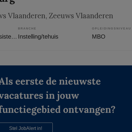
s Vlaanderen
, Zeeuws Vlaanderen
BRANCHE
OPLEIDINGSNIVEAU
Overige beroepen assistenten
Instelling/tehuis
MBO
Als eerste de nieuwste
vacatures in jouw
functiegebied ontvangen?
Stel JobAlert in!