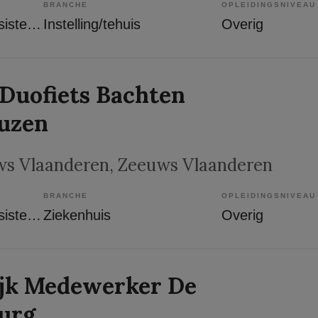
BRANCHE
OPLEIDINGSNIVEAU
Overige beroepen assistenten
Instelling/tehuis
Overig
 Duofiets Bachten
uzen
s Vlaanderen
, Zeeuws Vlaanderen
BRANCHE
OPLEIDINGSNIVEAU
Overige beroepen assistenten
Ziekenhuis
Overig
ijk Medewerker De
burg