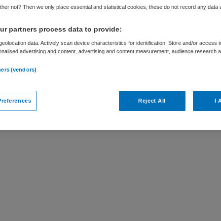
her not? Then we only place essential and statistical cookies, these do not record any data
r partners process data to provide:
eolocation data. Actively scan device characteristics for identification. Store and/or access 
onalised advertising and content, advertising and content measurement, audience research 
ar
.
ners (vendors)
DL) regio Oost, Midden en West bij
r actueel. Hieronder staan enkele
references
Reject All
I 
 interessant zijn.