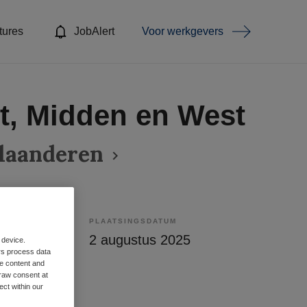
tures
JobAlert
Voor werkgevers
t, Midden en West
laanderen
PLAATSINGSDATUM
enstverband
2 augustus 2025
 device.
rs process data
me content and
raw consent at
ect within our