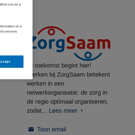
 about you as a
information on a
and services
Accept
Je toekomst begint hier!
Werken bij ZorgSaam betekent
werken in een
netwerkorganisatie: de zorg in
de regio optimaal organiseren,
zodat...
Lees meer
Toon email