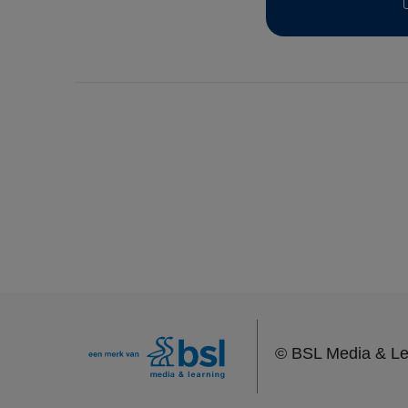
©
BSL Media & Le