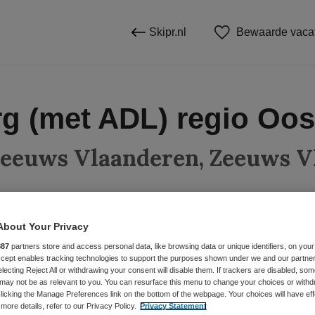
Skipr.nl
Bewaarde vaca
rg (met ADL) regio Oos
eeuws Vlaanderen, Zeeuws V
About Your Privacy
BRANCHE
AANSTELLING
Overige beroepen assistenten
Thuiszorg
Tijdelijk di
887
partners store and access personal data, like browsing data or unique identifiers, on your
Accept enables tracking technologies to support the purposes shown under we and our partne
electing Reject All or withdrawing your consent will disable them. If trackers are disabled, so
may not be as relevant to you. You can resurface this menu to change your choices or withd
DIENSTVERBAND
licking the Manage Preferences link on the bottom of the webpage. Your choices will have eff
paald
Niet nader bepaald
more details, refer to our Privacy Policy.
Privacy Statement