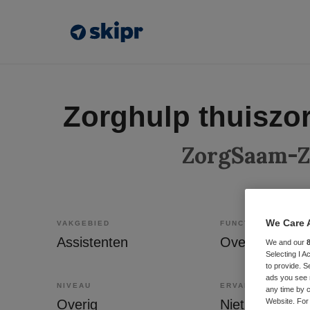
Zorghulp thuiszo
ZorgSaam-Z
We Care 
VAKGEBIED
FUNCTIE
Assistenten
We and our
Selecting I 
to provide. S
ads you see 
NIVEAU
ERVARING
any time by c
Overig
Niet nader be
Website. For 