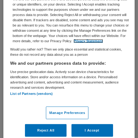
or unique identifiers, on your device. Selecting I Accept enables tracking
technologies to support the purposes shown under we and our partners
BRANCHE
AANSTELLING
process data to provide. Selecting Reject All or withdrawing your consent will
Instelling/tehuis
Tijdelijk met uitzicht op vast
disable them. If trackers are disabled, some content and ads you see may not
be as relevant to you. You can resurface this menu to change your choices or
PLAATSINGSDATUM
NIVEAU
withdraw consent at any time by clicking the Manage Preferences link on the
24 september 2025
MBO
bottom of the webpage. Your choices will have effect within our Website. For
more details, refer to our Privacy Policy.
Privacy Statement
ERVARING
DIENSTVERBAND
Would you rather not? Then we only place essential and statistical cookies,
Ervaren
Parttime
these do not record any data about you as a person
We and our partners process data to provide:
Vacature niet beschikbaar
Use precise geolocation data. Actively scan device characteristics for
identification. Store and/or access information on a device. Personalised
advertising and content, advertising and content measurement, audience
Deze vacature Begeleider Wonen Zorgboerderij bij
research and services development.
Lievegoed is niet meer actueel. Hieronder staan enkele
List of Partners (vendors)
vergelijkbare vacatures die voor u wellicht interessant
zijn.
Manage Preferences
Reject All
I Accept