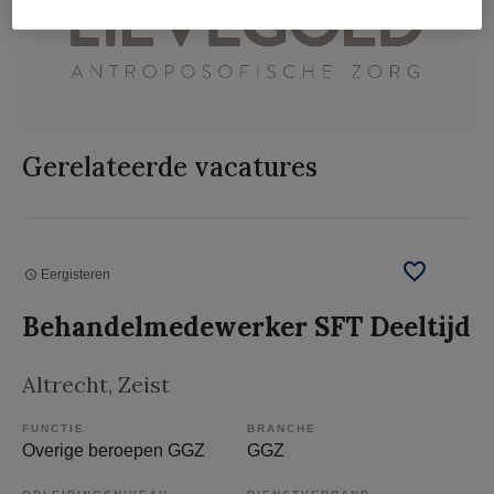
Gerelateerde vacatures
Eergisteren
Behandelmedewerker SFT Deeltijd
Altrecht
, Zeist
FUNCTIE
BRANCHE
Overige beroepen GGZ
GGZ