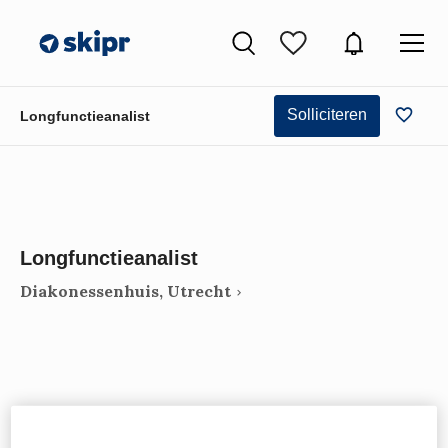
Solliciteren
Longfunctieanalist
Longfunctieanalist
Diakonessenhuis, Utrecht
VAKGEBIED
FUNCTIE
Paramedici
Analist