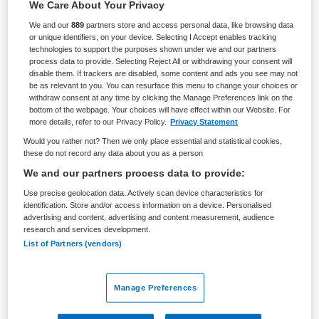
We Care About Your Privacy
BRANCHE
AANSTELLING
We and our
889
partners store and access personal data, like browsing data
Ziekenhuis
Tijdelijk met uitzicht op vast
or unique identifiers, on your device. Selecting I Accept enables tracking
technologies to support the purposes shown under we and our partners
process data to provide. Selecting Reject All or withdrawing your consent will
PLAATSINGSDATUM
NIVEAU
disable them. If trackers are disabled, some content and ads you see may not
10 september 2025
HBO
be as relevant to you. You can resurface this menu to change your choices or
withdraw consent at any time by clicking the Manage Preferences link on the
ERVARING
DIENSTVERBAND
bottom of the webpage. Your choices will have effect within our Website. For
Ervaren
Parttime
more details, refer to our Privacy Policy.
Privacy Statement
Would you rather not? Then we only place essential and statistical cookies,
these do not record any data about you as a person
Vacature niet beschikbaar
We and our partners process data to provide:
Use precise geolocation data. Actively scan device characteristics for
Deze vacature Longfunctieanalist bij Diakonessenhuis is
identification. Store and/or access information on a device. Personalised
niet meer actueel. Hieronder staan enkele vergelijkbare
advertising and content, advertising and content measurement, audience
research and services development.
vacatures die voor u wellicht interessant zijn.
List of Partners (vendors)
Manage Preferences