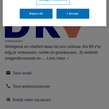
Reject All
I Accept
(Intermediair)
Werkgeluk en vitaliteit staan bij ons centraal. Als BKV'er
krijg je vertrouwen, ruimte en groeikansen. Jij verbindt
zorgprofessionals en -...
Lees meer
Toon email
Toon telefoonnummer
Bekijk meer vacatures