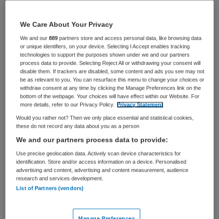
Verpleegkunde
Sociaal psychiatrisch verpleegkundige
We Care About Your Privacy
BRANCHE
AANSTELLING
Instelling/tehuis
Niet nader bepaald
We and our
889
partners store and access personal data, like browsing data
or unique identifiers, on your device. Selecting I Accept enables tracking
technologies to support the purposes shown under we and our partners
PLAATSINGSDATUM
NIVEAU
process data to provide. Selecting Reject All or withdrawing your consent will
8 mei 2025
HBO
disable them. If trackers are disabled, some content and ads you see may not
be as relevant to you. You can resurface this menu to change your choices or
ERVARING
DIENSTVERBAND
withdraw consent at any time by clicking the Manage Preferences link on the
Ervaren
Fulltime
bottom of the webpage. Your choices will have effect within our Website. For
more details, refer to our Privacy Policy.
Privacy Statement
Would you rather not? Then we only place essential and statistical cookies,
Vacature niet beschikbaar
these do not record any data about you as a person
We and our partners process data to provide:
Deze vacature Sociaal psychiatrisch verpleegkundige |
Use precise geolocation data. Actively scan device characteristics for
zzp bij BKV is niet meer actueel. Hieronder staan enkele
identification. Store and/or access information on a device. Personalised
vergelijkbare vacatures die voor u wellicht interessant
advertising and content, advertising and content measurement, audience
research and services development.
zijn.
List of Partners (vendors)
Manage Preferences