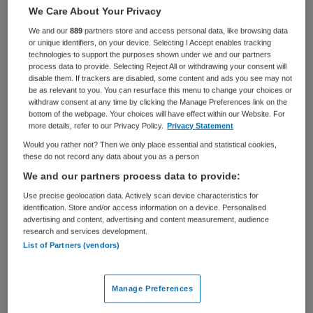
We Care About Your Privacy
BRANCHE
AANSTELLING
We and our
889
partners store and access personal data, like browsing data
Zelfstandige kliniek
Tijdelijk met uitzicht op vast
or unique identifiers, on your device. Selecting I Accept enables tracking
technologies to support the purposes shown under we and our partners
PLAATSINGSDATUM
NIVEAU
process data to provide. Selecting Reject All or withdrawing your consent will
22 mei 2025
HBO
disable them. If trackers are disabled, some content and ads you see may not
be as relevant to you. You can resurface this menu to change your choices or
withdraw consent at any time by clicking the Manage Preferences link on the
ERVARING
DIENSTVERBAND
bottom of the webpage. Your choices will have effect within our Website. For
Ervaren
Parttime
more details, refer to our Privacy Policy.
Privacy Statement
Would you rather not? Then we only place essential and statistical cookies,
these do not record any data about you as a person
Vacature niet beschikbaar
We and our partners process data to provide:
Deze vacature Sociaal psychiatrisch verpleegkundige bij
Use precise geolocation data. Actively scan device characteristics for
identification. Store and/or access information on a device. Personalised
Parnassia Groep is niet meer actueel. Hieronder staan
advertising and content, advertising and content measurement, audience
enkele vergelijkbare vacatures die voor u wellicht
research and services development.
interessant zijn.
List of Partners (vendors)
Manage Preferences