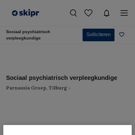
Sociaal psychiatrisch
Solliciteren
verpleegkundige
Sociaal psychiatrisch verpleegkundige
Parnassia Groep, Tilburg
VAKGEBIED
FUNCTIE
Verpleegkunde
Sociaal psychiatrisch verpleegkundige