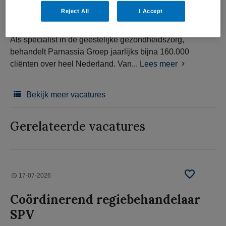
Reject All
I Accept
Als specialist in de geestelijke gezondheidszorg,
behandelt Parnassia Groep jaarlijks bijna 160.000
cliënten over heel Nederland. Van...
Lees meer
Bekijk meer vacatures
Gerelateerde vacatures
17-07-2026
Coördinerend regiebehandelaar
SPV