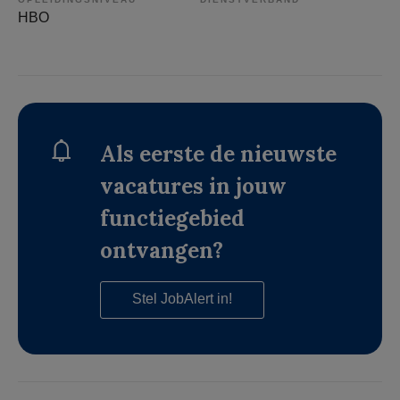
HBO
Als eerste de nieuwste
vacatures in jouw
functiegebied
ontvangen?
Stel JobAlert in!