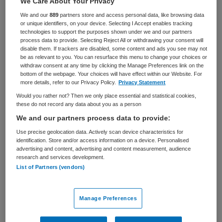
We Care About Your Privacy
We and our
889
partners store and access personal data, like browsing data
BRANCHE
AANSTELLING
or unique identifiers, on your device. Selecting I Accept enables tracking
Gehandicaptenzorg
Tijdelijk dienstverband
technologies to support the purposes shown under we and our partners
process data to provide. Selecting Reject All or withdrawing your consent will
PLAATSINGSDATUM
NIVEAU
disable them. If trackers are disabled, some content and ads you see may not
8 juni 2026
Overig
be as relevant to you. You can resurface this menu to change your choices or
withdraw consent at any time by clicking the Manage Preferences link on the
bottom of the webpage. Your choices will have effect within our Website. For
ERVARING
DIENSTVERBAND
more details, refer to our Privacy Policy.
Privacy Statement
Niet nader bepaald
Fulltime
Would you rather not? Then we only place essential and statistical cookies,
these do not record any data about you as a person
Vacature niet beschikbaar
We and our partners process data to provide:
Use precise geolocation data. Actively scan device characteristics for
Deze vacature Adviseur kennismanagement bij
identification. Store and/or access information on a device. Personalised
Koninklijke Visio is niet meer actueel. Hieronder staan
advertising and content, advertising and content measurement, audience
research and services development.
enkele vergelijkbare vacatures die voor u wellicht
List of Partners (vendors)
interessant zijn.
Manage Preferences