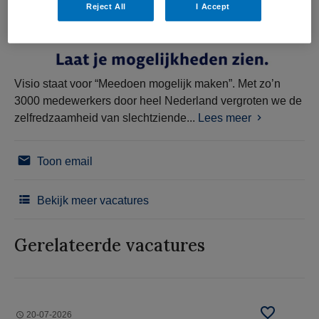
Reject All
I Accept
Visio staat voor “Meedoen mogelijk maken”. Met zo’n
3000 medewerkers door heel Nederland vergroten we de
zelfredzaamheid van slechtziende...
Lees meer
Toon email
Bekijk meer vacatures
Gerelateerde vacatures
20-07-2026