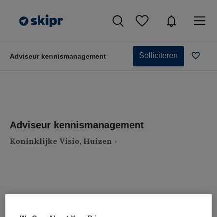
Solliciteren
Adviseur kennismanagement
Adviseur kennismanagement
Koninklijke Visio, Huizen
VAKGEBIED
FUNCTIE
Zorgmanagement
Adviseur