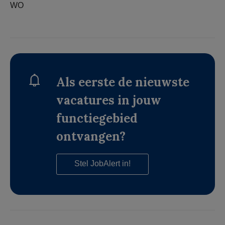
WO
Als eerste de nieuwste
vacatures in jouw
functiegebied
ontvangen?
Stel JobAlert in!