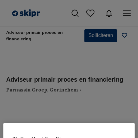
Adviseur primair proces en
Solliciteren
financiering
Adviseur primair proces en financiering
Parnassia Groep, Gorinchem
VAKGEBIED
FUNCTIE
Zorgmanagement
Adviseur