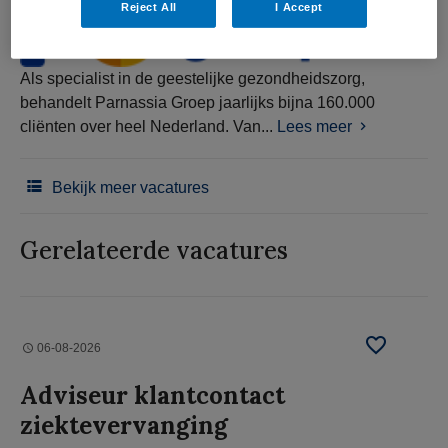
Reject All
I Accept
Als specialist in de geestelijke gezondheidszorg,
behandelt Parnassia Groep jaarlijks bijna 160.000
cliënten over heel Nederland. Van...
Lees meer
Bekijk meer vacatures
Gerelateerde vacatures
06-08-2026
Adviseur klantcontact
ziektevervanging