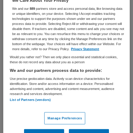
We Care About Your Privacy
We and our
889
partners store and access personal data, like browsing data
BRANCHE
AANSTELLING
or unique identifiers, on your device. Selecting I Accept enables tracking
Zelfstandige kliniek
Tijdelijk met uitzicht op vast
technologies to support the purposes shown under we and our partners
process data to provide. Selecting Reject All or withdrawing your consent will
PLAATSINGSDATUM
NIVEAU
disable them. If trackers are disabled, some content and ads you see may not
15 januari 2026
HBO
be as relevant to you. You can resurface this menu to change your choices or
withdraw consent at any time by clicking the Manage Preferences link on the
bottom of the webpage. Your choices will have effect within our Website. For
ERVARING
DIENSTVERBAND
more details, refer to our Privacy Policy.
Privacy Statement
Niet nader bepaald
Fulltime
Would you rather not? Then we only place essential and statistical cookies,
these do not record any data about you as a person
Vacature niet beschikbaar
We and our partners process data to provide:
Use precise geolocation data. Actively scan device characteristics for
Deze vacature Adviseur primair proces en financiering bij
identification. Store and/or access information on a device. Personalised
Parnassia Groep is niet meer actueel. Hieronder staan
advertising and content, advertising and content measurement, audience
research and services development.
enkele vergelijkbare vacatures die voor u wellicht
List of Partners (vendors)
interessant zijn.
Manage Preferences