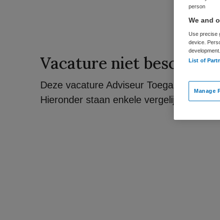
person
We and ou
Use precise g
device. Pers
development
Vacature niet beschikba
List of Part
Deze vacature Adviseur Toegankelijkheid bi
Manage P
Hieronder staan enkele vergelijkbare vacat