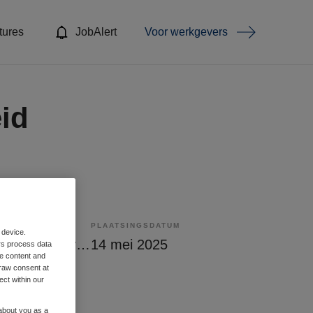
tures
JobAlert
Voor werkgevers
id
PLAATSINGSDATUM
 device.
Tijdelijk met uitzicht op vast
14 mei 2025
rs process data
me content and
raw consent at
ect within our
 about you as a