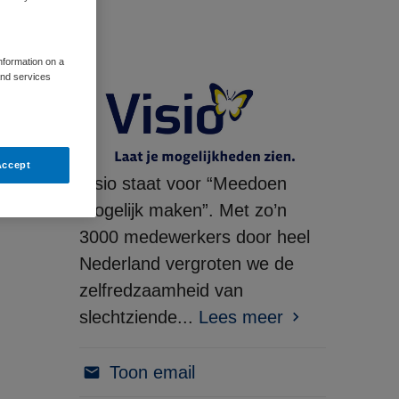
information on a
and services
Accept
Visio staat voor “Meedoen
mogelijk maken”. Met zo’n
3000 medewerkers door heel
Nederland vergroten we de
zelfredzaamheid van
slechtziende...
Lees meer
Toon email