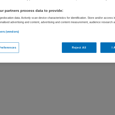
r partners process data to provide:
eolocation data. Actively scan device characteristics for identification. Store and/or access 
onalised advertising and content, advertising and content measurement, audience research 
.
ar
ners (vendors)
j Koninklijke Visio is niet meer actueel.
references
Reject All
I 
ures die voor u wellicht interessant zijn.