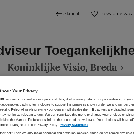
Skipr.nl
Bewaarde vaca
dviseur Toegankelijkhe
Koninklijke Visio, Breda
About Your Privacy
BRANCHE
AANSTELLING
889
partners store and access personal data, like browsing data or unique identifiers, on your
Stichting
Accept enables tracking technologies to support the purposes shown under we and our partne
electing Reject All or withdrawing your consent will disable them. If trackers are disabled, so
may not be as relevant to you. You can resurface this menu to change your choices or withd
licking the Manage Preferences link on the bottom of the webpage. Your choices will have eff
DIENSTVERBAND
more details, refer to our Privacy Policy.
Privacy Statement
Parttime
her not? Then we only place essential and statistical cookies, these do not record any data