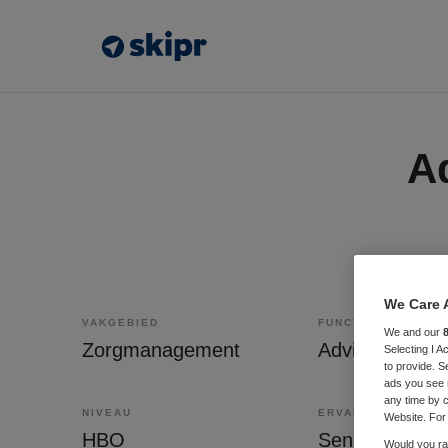
A
We Care 
VAKGEBIED
FUNCTIE
We and our
Zorgmanagement
Adviseur
Selecting I 
to provide. S
ads you see 
any time by c
NIVEAU
ERVARING
Website. For 
HBO
Senior
Would you rat