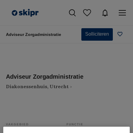
Solliciteren
Adviseur Zorgadministratie
Adviseur Zorgadministratie
Diakonessenhuis, Utrecht
VAKGEBIED
FUNCTIE
Zorgmanagement
Adviseur