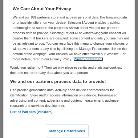
We Care About Your Privacy
BRANCHE
AANSTELLING
Ziekenhuis
Tijdelijk met uitzicht op vast
We and our
889
partners store and access personal data, like browsing data
or unique identifiers, on your device. Selecting I Accept enables tracking
technologies to support the purposes shown under we and our partners
PLAATSINGSDATUM
NIVEAU
process data to provide. Selecting Reject All or withdrawing your consent will
28 april 2026
HBO
disable them. If trackers are disabled, some content and ads you see may not
be as relevant to you. You can resurface this menu to change your choices or
ERVARING
DIENSTVERBAND
withdraw consent at any time by clicking the Manage Preferences link on the
Ervaren
Niet nader bepaald
bottom of the webpage. Your choices will have effect within our Website. For
more details, refer to our Privacy Policy.
Privacy Statement
Would you rather not? Then we only place essential and statistical cookies,
Vacature niet beschikbaar
these do not record any data about you as a person
We and our partners process data to provide:
Deze vacature Adviseur Zorgadministratie bij
Use precise geolocation data. Actively scan device characteristics for
Diakonessenhuis is niet meer actueel. Hieronder staan
identification. Store and/or access information on a device. Personalised
enkele vergelijkbare vacatures die voor u wellicht
advertising and content, advertising and content measurement, audience
research and services development.
interessant zijn.
List of Partners (vendors)
Manage Preferences