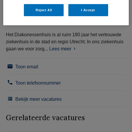
Reject All
I Accept
Het Diakonessenhuis is al ruim 180 jaar het vertrouwde
ziekenhuis in de stad en regio Utrecht. In ons ziekenhuis
gaan we voor zorg...
Lees meer
Toon email
Toon telefoonnummer
Bekijk meer vacatures
Gerelateerde vacatures