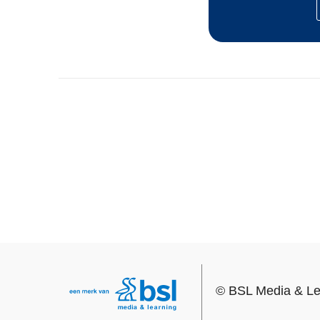
©
BSL Media & Le