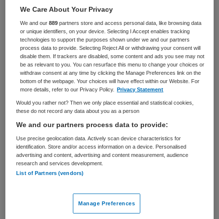
We Care About Your Privacy
BRANCHE
AANSTELLING
We and our
889
partners store and access personal data, like browsing data
Ziekenhuis
Tijdelijk met uitzicht op vast
or unique identifiers, on your device. Selecting I Accept enables tracking
technologies to support the purposes shown under we and our partners
PLAATSINGSDATUM
NIVEAU
process data to provide. Selecting Reject All or withdrawing your consent will
26 september 2025
HBO
disable them. If trackers are disabled, some content and ads you see may not
be as relevant to you. You can resurface this menu to change your choices or
withdraw consent at any time by clicking the Manage Preferences link on the
ERVARING
DIENSTVERBAND
bottom of the webpage. Your choices will have effect within our Website. For
Ervaren
Fulltime
more details, refer to our Privacy Policy.
Privacy Statement
Would you rather not? Then we only place essential and statistical cookies,
these do not record any data about you as a person
Vacature niet beschikbaar
We and our partners process data to provide:
Deze vacature Business Consultant HR-IT bij Amsterdam
Use precise geolocation data. Actively scan device characteristics for
UMC is niet meer actueel. Hieronder staan enkele
identification. Store and/or access information on a device. Personalised
advertising and content, advertising and content measurement, audience
vergelijkbare vacatures die voor u wellicht interessant
research and services development.
zijn.
List of Partners (vendors)
Manage Preferences