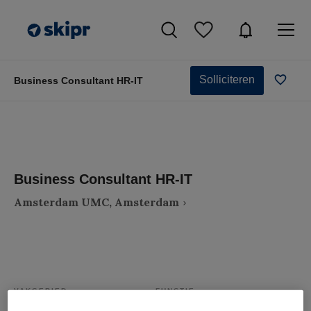
Solliciteren
Business Consultant HR-IT
Business Consultant HR-IT
Amsterdam UMC, Amsterdam
VAKGEBIED
FUNCTIE
Zorgmanagement
Adviseur