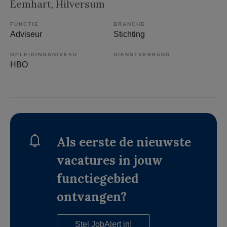
Eemhart
, Hilversum
FUNCTIE
BRANCHE
Adviseur
Stichting
OPLEIDINGSNIVEAU
DIENSTVERBAND
HBO
Als eerste de nieuwste
vacatures in jouw
functiegebied
ontvangen?
Stel JobAlert in!