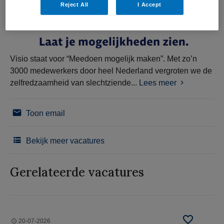
Reject All
I Accept
Visio staat voor “Meedoen mogelijk maken”. Met zo’n
3000 medewerkers door heel Nederland vergroten we de
zelfredzaamheid van slechtziende...
Lees meer
Toon email
Bekijk meer vacatures
Gerelateerde vacatures
20-07-2026