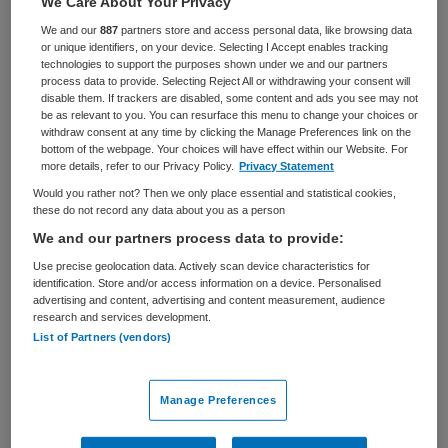
We Care About Your Privacy
We and our
887
partners store and access personal data, like browsing data
BRANCHE
AANSTELLING
or unique identifiers, on your device. Selecting I Accept enables tracking
Gehandicaptenzorg
Tijdelijk met uitzicht op vast
technologies to support the purposes shown under we and our partners
process data to provide. Selecting Reject All or withdrawing your consent will
PLAATSINGSDATUM
NIVEAU
disable them. If trackers are disabled, some content and ads you see may not
10 juni 2026
WO
be as relevant to you. You can resurface this menu to change your choices or
withdraw consent at any time by clicking the Manage Preferences link on the
bottom of the webpage. Your choices will have effect within our Website. For
ERVARING
DIENSTVERBAND
more details, refer to our Privacy Policy.
Privacy Statement
Ervaren
0-uren contract
Would you rather not? Then we only place essential and statistical cookies,
these do not record any data about you as a person
Vacature niet beschikbaar
We and our partners process data to provide:
Use precise geolocation data. Actively scan device characteristics for
Deze vacature Concernadviseur kennismanagement bij
identification. Store and/or access information on a device. Personalised
Koninklijke Visio is niet meer actueel. Hieronder staan
advertising and content, advertising and content measurement, audience
research and services development.
enkele vergelijkbare vacatures die voor u wellicht
List of Partners (vendors)
interessant zijn.
Manage Preferences