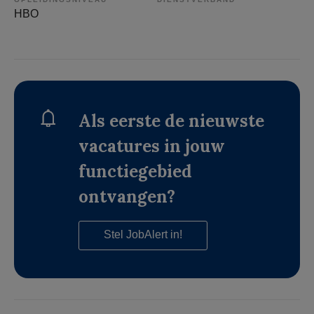
HBO
Als eerste de nieuwste
vacatures in jouw
functiegebied
ontvangen?
Stel JobAlert in!