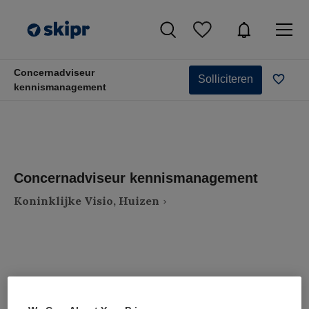
Concernadviseur
Solliciteren
kennismanagement
Concernadviseur kennismanagement
Koninklijke Visio, Huizen
VAKGEBIED
FUNCTIE
Zorgmanagement
Adviseur