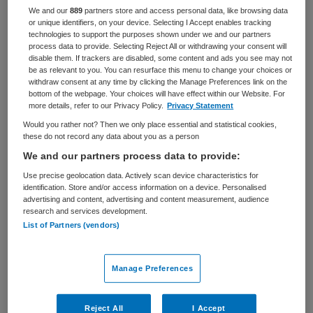
We and our
889
partners store and access personal data, like browsing data
BRANCHE
AANSTELLING
or unique identifiers, on your device. Selecting I Accept enables tracking
Onbekend
Tijdelijk met uitzicht op vast
technologies to support the purposes shown under we and our partners
process data to provide. Selecting Reject All or withdrawing your consent will
disable them. If trackers are disabled, some content and ads you see may not
PLAATSINGSDATUM
NIVEAU
be as relevant to you. You can resurface this menu to change your choices or
20 oktober 2025
HBO
withdraw consent at any time by clicking the Manage Preferences link on the
bottom of the webpage. Your choices will have effect within our Website. For
more details, refer to our Privacy Policy.
Privacy Statement
ERVARING
DIENSTVERBAND
Niet nader bepaald
Niet nader bepaald
Would you rather not? Then we only place essential and statistical cookies,
these do not record any data about you as a person
We and our partners process data to provide:
Vacature niet beschikbaar
Use precise geolocation data. Actively scan device characteristics for
identification. Store and/or access information on a device. Personalised
Deze vacature Junior Adviseur Langdurige Zorg bij
advertising and content, advertising and content measurement, audience
Zorginstituut Nederland is niet meer actueel. Hieronder
research and services development.
List of Partners (vendors)
staan enkele vergelijkbare vacatures die voor u wellicht
interessant zijn.
Manage Preferences
Reject All
I Accept