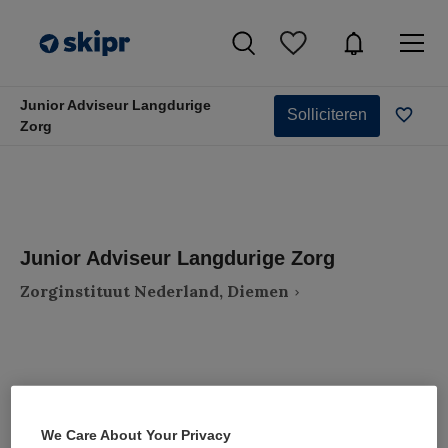
Junior Adviseur Langdurige
Solliciteren
Zorg
Junior Adviseur Langdurige Zorg
Zorginstituut Nederland, Diemen
VAKGEBIED
FUNCTIE
We Care About Your Privacy
Zorgmanagement
Adviseur