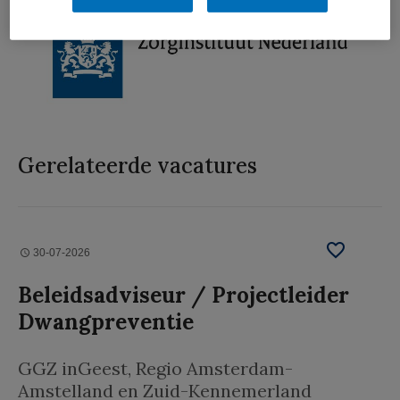
Gerelateerde vacatures
30-07-2026
Beleidsadviseur / Projectleider
Dwangpreventie
GGZ inGeest
, Regio Amsterdam-
Amstelland en Zuid-Kennemerland