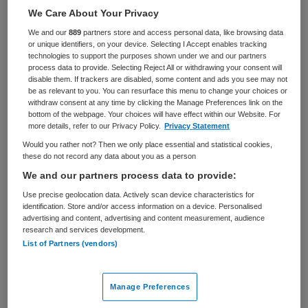
We Care About Your Privacy
VAKGEBIED
FUNCTIE
Zorgmanagement
Adviseur
We and our
889
partners store and access personal data, like browsing data
or unique identifiers, on your device. Selecting I Accept enables tracking
BRANCHE
AANSTELLING
technologies to support the purposes shown under we and our partners
Onbekend
Tijdelijk dienstverband
process data to provide. Selecting Reject All or withdrawing your consent will
disable them. If trackers are disabled, some content and ads you see may not
be as relevant to you. You can resurface this menu to change your choices or
PLAATSINGSDATUM
NIVEAU
withdraw consent at any time by clicking the Manage Preferences link on the
4 mei 2026
HBO
bottom of the webpage. Your choices will have effect within our Website. For
more details, refer to our Privacy Policy.
Privacy Statement
ERVARING
DIENSTVERBAND
Would you rather not? Then we only place essential and statistical cookies,
Starter
Fulltime
these do not record any data about you as a person
We and our partners process data to provide:
Vacature niet beschikbaar
Use precise geolocation data. Actively scan device characteristics for
identification. Store and/or access information on a device. Personalised
advertising and content, advertising and content measurement, audience
Deze vacature Medewerker Compliance bij congressen
research and services development.
en bijeenkomsten bij HagaZiekenhuis is niet meer
List of Partners (vendors)
actueel. Hieronder staan enkele vergelijkbare vacatures
die voor u wellicht interessant zijn.
Manage Preferences