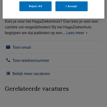
Reject All
I Accept
Kies je voor het HagaZiekenhuis? Dan kies je voor een
carrière vol mogelijkheden! Bij het HagaZiekenhuis
begrijpen we dat patiënten op een...
Lees meer
Toon email
Toon telefoonnummer
Bekijk meer vacatures
Gerelateerde vacatures