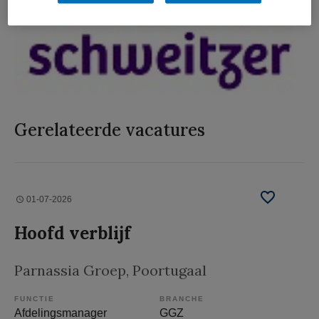
Gerelateerde vacatures
01-07-2026
Hoofd verblijf
Parnassia Groep
, Poortugaal
FUNCTIE
BRANCHE
Afdelingsmanager
GGZ