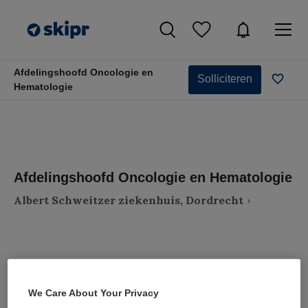
Afdelingshoofd Oncologie en
Solliciteren
Hematologie
Afdelingshoofd Oncologie en Hematologie
Albert Schweitzer ziekenhuis, Dordrecht
VAKGEBIED
FUNCTIE
We Care About Your Privacy
Zorgmanagement
Afdelingsmanager