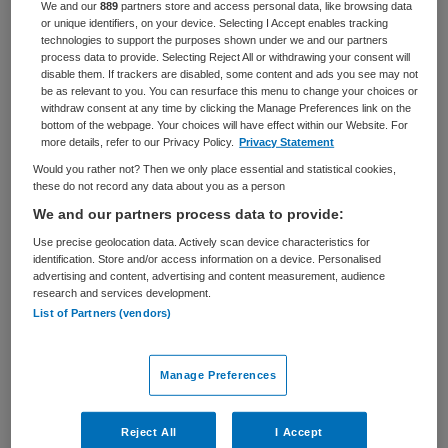
We and our
889
partners store and access personal data, like browsing data
or unique identifiers, on your device. Selecting I Accept enables tracking
BRANCHE
AANSTELLING
technologies to support the purposes shown under we and our partners
Ziekenhuis
Vaste aanstelling
process data to provide. Selecting Reject All or withdrawing your consent will
disable them. If trackers are disabled, some content and ads you see may not
be as relevant to you. You can resurface this menu to change your choices or
PLAATSINGSDATUM
NIVEAU
withdraw consent at any time by clicking the Manage Preferences link on the
22 mei 2025
HBO
bottom of the webpage. Your choices will have effect within our Website. For
more details, refer to our Privacy Policy.
Privacy Statement
ERVARING
DIENSTVERBAND
Ervaren
Fulltime
Would you rather not? Then we only place essential and statistical cookies,
these do not record any data about you as a person
We and our partners process data to provide:
Vacature niet beschikbaar
Use precise geolocation data. Actively scan device characteristics for
identification. Store and/or access information on a device. Personalised
Deze vacature Afdelingshoofd Oncologie en Hematologie
advertising and content, advertising and content measurement, audience
research and services development.
bij Albert Schweitzer ziekenhuis is niet meer actueel.
List of Partners (vendors)
Hieronder staan enkele vergelijkbare vacatures die voor
u wellicht interessant zijn.
Manage Preferences
Reject All
I Accept