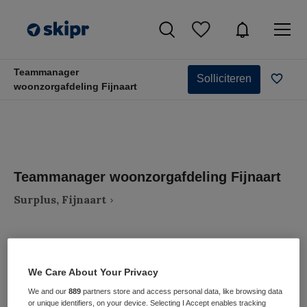
Teammanager
Solliciteren
woonzorgafdeling Fijnaart
Teammanager woonzorgafdeling Fijnaart
Surplus, Fijnaart
We Care About Your Privacy
VAKGEBIED
FUNCTIE
We and our
889
partners store and access personal data, like browsing data
Zorgmanagement
Afdelingsmanager
or unique identifiers, on your device. Selecting I Accept enables tracking