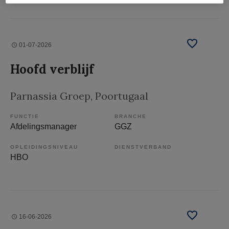
01-07-2026
Hoofd verblijf
Parnassia Groep
, Poortugaal
FUNCTIE
BRANCHE
Afdelingsmanager
GGZ
OPLEIDINGSNIVEAU
DIENSTVERBAND
HBO
16-06-2026