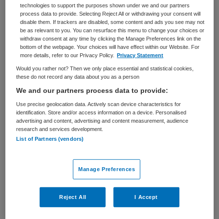
technologies to support the purposes shown under we and our partners
process data to provide. Selecting Reject All or withdrawing your consent will
BRANCHE
AANSTELLING
disable them. If trackers are disabled, some content and ads you see may not
Verpleeghuis
Vaste aanstelling
be as relevant to you. You can resurface this menu to change your choices or
withdraw consent at any time by clicking the Manage Preferences link on the
PLAATSINGSDATUM
NIVEAU
bottom of the webpage. Your choices will have effect within our Website. For
13 mei 2026
HBO
more details, refer to our Privacy Policy.
Privacy Statement
Would you rather not? Then we only place essential and statistical cookies,
ERVARING
DIENSTVERBAND
these do not record any data about you as a person
Ervaren
Parttime
We and our partners process data to provide:
Use precise geolocation data. Actively scan device characteristics for
identification. Store and/or access information on a device. Personalised
Vacature niet beschikbaar
advertising and content, advertising and content measurement, audience
research and services development.
Deze vacature Teammanager woonzorgafdeling Fijnaart
List of Partners (vendors)
bij Surplus is niet meer actueel. Hieronder staan enkele
vergelijkbare vacatures die voor u wellicht interessant
Manage Preferences
zijn.
Reject All
I Accept
Gerelateerde vacatures