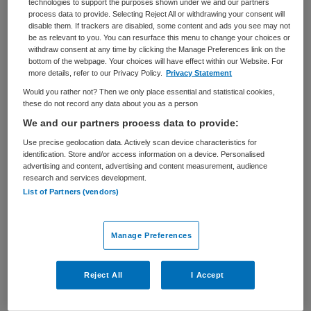
technologies to support the purposes shown under we and our partners
process data to provide. Selecting Reject All or withdrawing your consent will
BRANCHE
AANSTELLING
disable them. If trackers are disabled, some content and ads you see may not
Stichting
Tijdelijk met uitzicht op vast
be as relevant to you. You can resurface this menu to change your choices or
withdraw consent at any time by clicking the Manage Preferences link on the
bottom of the webpage. Your choices will have effect within our Website. For
PLAATSINGSDATUM
NIVEAU
more details, refer to our Privacy Policy.
Privacy Statement
10 februari 2025
HBO
Would you rather not? Then we only place essential and statistical cookies,
these do not record any data about you as a person
ERVARING
DIENSTVERBAND
Ervaren
Fulltime
We and our partners process data to provide:
Use precise geolocation data. Actively scan device characteristics for
identification. Store and/or access information on a device. Personalised
Vacature niet beschikbaar
advertising and content, advertising and content measurement, audience
research and services development.
Deze vacature Directeur/bestuurder bij Stichting viazorg
List of Partners (vendors)
is niet meer actueel. Hieronder staan enkele vergelijkbare
vacatures die voor u wellicht interessant zijn.
Manage Preferences
Reject All
I Accept
Gerelateerde vacatures