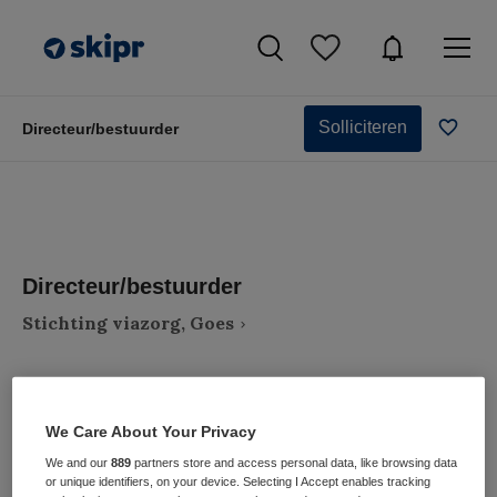
Solliciteren
Directeur/bestuurder
Directeur/bestuurder
Stichting viazorg, Goes
We Care About Your Privacy
We and our
889
partners store and access personal data, like browsing data
VAKGEBIED
FUNCTIE
or unique identifiers, on your device. Selecting I Accept enables tracking
Zorgmanagement
Bestuurder