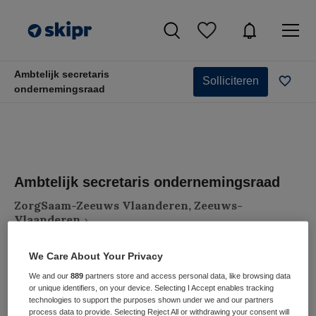
Ambtelijk secretaris
Solliciteren
ondernemingsraad
Ambtelijk secretaris ondernemingsraad
ZorgSaam-Zeeuws Vlaanderen, Zeeuws-
Vlaanderen
We Care About Your Privacy
We and our
889
partners store and access personal data, like browsing data
or unique identifiers, on your device. Selecting I Accept enables tracking
technologies to support the purposes shown under we and our partners
VAKGEBIED
FUNCTIE
process data to provide. Selecting Reject All or withdrawing your consent will