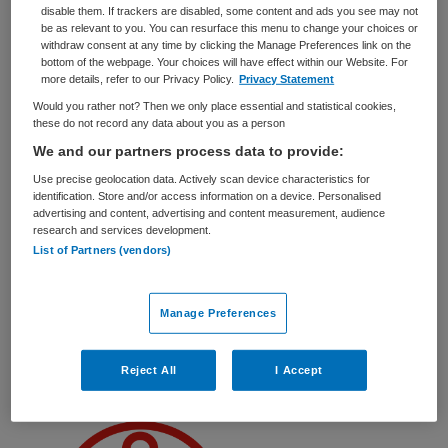
Zorgmanagement
Bestuurssecretaris
disable them. If trackers are disabled, some content and ads you see may not
be as relevant to you. You can resurface this menu to change your choices or
withdraw consent at any time by clicking the Manage Preferences link on the
BRANCHE
AANSTELLING
bottom of the webpage. Your choices will have effect within our Website. For
Ziekenhuis
Tijdelijk dienstverband
more details, refer to our Privacy Policy.
Privacy Statement
Would you rather not? Then we only place essential and statistical cookies,
PLAATSINGSDATUM
NIVEAU
these do not record any data about you as a person
15 juli 2025
HBO
We and our partners process data to provide:
ERVARING
DIENSTVERBAND
Use precise geolocation data. Actively scan device characteristics for
Niet nader bepaald
Parttime
identification. Store and/or access information on a device. Personalised
advertising and content, advertising and content measurement, audience
research and services development.
Vacature niet beschikbaar
List of Partners (vendors)
Deze vacature Ambtelijk secretaris ondernemingsraad bij
Manage Preferences
ZorgSaam-Zeeuws Vlaanderen is niet meer actueel.
Hieronder staan enkele vergelijkbare vacatures die voor
u wellicht interessant zijn.
Reject All
I Accept