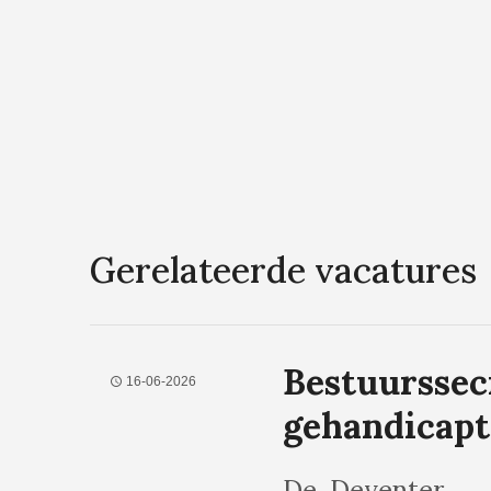
Gerelateerde vacatures
Bestuurssec
16-06-2026
gehandicap
De
, Deventer