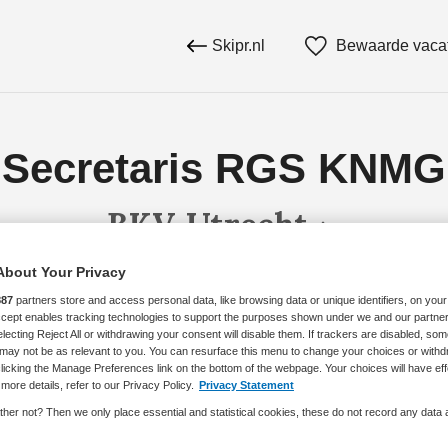
Skipr.nl
Bewaarde vaca
Secretaris RGS KNMG
BKV, Utrecht
About Your Privacy
887
partners store and access personal data, like browsing data or unique identifiers, on your
Accept enables tracking technologies to support the purposes shown under we and our partne
BRANCHE
AANSTELLING
electing Reject All or withdrawing your consent will disable them. If trackers are disabled, so
aris
Overige
Vaste aanste
may not be as relevant to you. You can resurface this menu to change your choices or withd
licking the Manage Preferences link on the bottom of the webpage. Your choices will have eff
more details, refer to our Privacy Policy.
Privacy Statement
her not? Then we only place essential and statistical cookies, these do not record any data
DIENSTVERBAND
Parttime