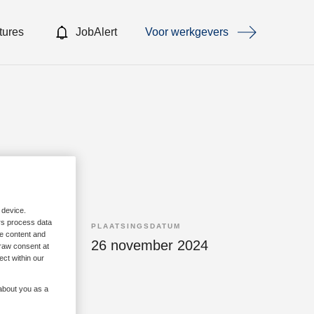
tures
JobAlert
Voor werkgevers
 device.
rs process data
PLAATSINGSDATUM
me content and
lling
26 november 2024
raw consent at
ect within our
 about you as a