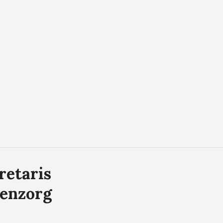
retaris
tenzorg