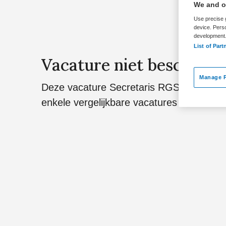
We and ou
Use precise g
device. Pers
development
List of Part
Vacature niet beschikba
Manage P
Deze vacature Secretaris RGS KNMG bij 
enkele vergelijkbare vacatures die voor u w