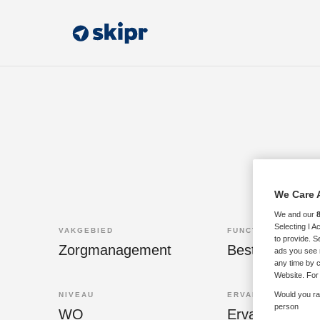
We Care 
We and our
Selecting I 
VAKGEBIED
FUNCTIE
to provide. S
Zorgmanagement
Bestuurssecret
ads you see 
any time by c
Website. For 
Would you rat
NIVEAU
ERVARING
person
WO
Ervaren