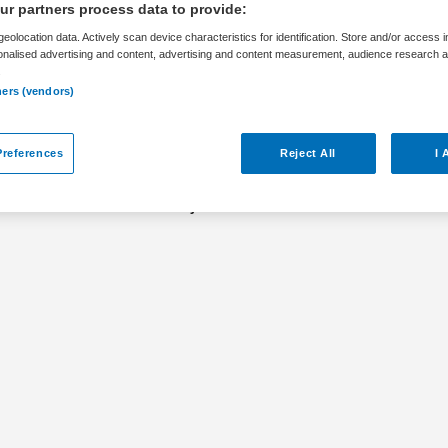
r partners process data to provide:
eolocation data. Actively scan device characteristics for identification. Store and/or access 
onalised advertising and content, advertising and content measurement, audience research 
.
ners (vendors)
ar
references
Reject All
I 
BKV is niet meer actueel. Hieronder staan
ellicht interessant zijn.