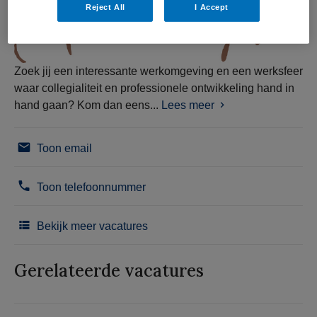
Reject All
I Accept
Zoek jij een interessante werkomgeving en een werksfeer
waar collegialiteit en professionele ontwikkeling hand in
hand gaan? Kom dan eens...
Lees meer
Toon email
Toon telefoonnummer
Bekijk meer vacatures
Gerelateerde vacatures