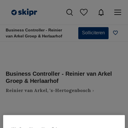
Business Controller - Reinier
Solliciteren
van Arkel Groep & Herlaarhof
Business Controller - Reinier van Arkel
Groep & Herlaarhof
Reinier van Arkel, 's-Hertogenbosch
VAKGEBIED
FUNCTIE