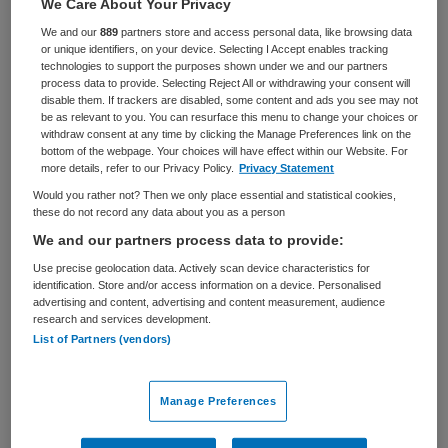
We Care About Your Privacy
Zorgmanagement
Controller
We and our
889
partners store and access personal data, like browsing data
or unique identifiers, on your device. Selecting I Accept enables tracking
BRANCHE
AANSTELLING
technologies to support the purposes shown under we and our partners
Instelling/tehuis
Tijdelijk dienstverband
process data to provide. Selecting Reject All or withdrawing your consent will
disable them. If trackers are disabled, some content and ads you see may not
PLAATSINGSDATUM
NIVEAU
be as relevant to you. You can resurface this menu to change your choices or
23 april 2026
HBO
withdraw consent at any time by clicking the Manage Preferences link on the
bottom of the webpage. Your choices will have effect within our Website. For
more details, refer to our Privacy Policy.
Privacy Statement
ERVARING
DIENSTVERBAND
Ervaren
Fulltime
Would you rather not? Then we only place essential and statistical cookies,
these do not record any data about you as a person
We and our partners process data to provide:
Vacature niet beschikbaar
Use precise geolocation data. Actively scan device characteristics for
identification. Store and/or access information on a device. Personalised
Deze vacature Business Controller - Reinier van Arkel
advertising and content, advertising and content measurement, audience
research and services development.
Groep & Herlaarhof bij Reinier van Arkel is niet meer
List of Partners (vendors)
actueel. Hieronder staan enkele vergelijkbare vacatures
die voor u wellicht interessant zijn.
Manage Preferences