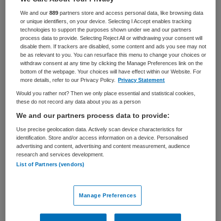
We and our
889
partners store and access personal data, like browsing data
BRANCHE
AANSTELLING
or unique identifiers, on your device. Selecting I Accept enables tracking
Instelling/tehuis
Tijdelijk met uitzicht op vast
technologies to support the purposes shown under we and our partners
process data to provide. Selecting Reject All or withdrawing your consent will
PLAATSINGSDATUM
NIVEAU
disable them. If trackers are disabled, some content and ads you see may not
12 mei 2026
HBO
be as relevant to you. You can resurface this menu to change your choices or
withdraw consent at any time by clicking the Manage Preferences link on the
bottom of the webpage. Your choices will have effect within our Website. For
ERVARING
DIENSTVERBAND
more details, refer to our Privacy Policy.
Privacy Statement
Ervaren
Fulltime
Would you rather not? Then we only place essential and statistical cookies,
these do not record any data about you as a person
Vacature niet beschikbaar
We and our partners process data to provide:
Use precise geolocation data. Actively scan device characteristics for
Deze vacature Business Controller bij Reinaerde bij
identification. Store and/or access information on a device. Personalised
advertising and content, advertising and content measurement, audience
Public Search is niet meer actueel. Hieronder staan
research and services development.
enkele vergelijkbare vacatures die voor u wellicht
List of Partners (vendors)
interessant zijn.
Manage Preferences