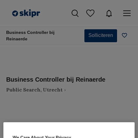
Business Controller bij
Solliciteren
Reinaerde
Business Controller bij Reinaerde
Public Search, Utrecht
VAKGEBIED
FUNCTIE
Zorgmanagement
Controller
We Care About Your Privacy