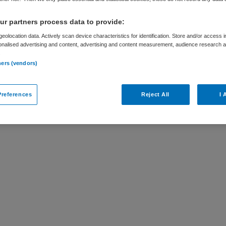
r partners process data to provide:
eolocation data. Actively scan device characteristics for identification. Store and/or access 
onalised advertising and content, advertising and content measurement, audience research 
.
ar
ners (vendors)
ial Controller bij Middin bij Public Search is
references
Reject All
I 
 vergelijkbare vacatures die voor u wellicht