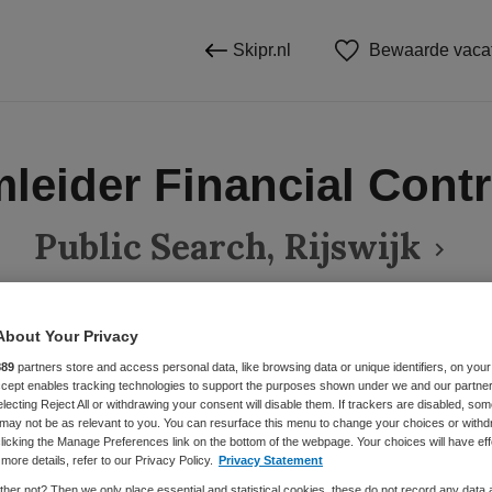
Skipr.nl
Bewaarde vaca
leider Financial Contro
Public Search, Rijswijk
About Your Privacy
BRANCHE
AANSTELLING
889
partners store and access personal data, like browsing data or unique identifiers, on your
Instelling/tehuis
Accept enables tracking technologies to support the purposes shown under we and our partne
electing Reject All or withdrawing your consent will disable them. If trackers are disabled, so
may not be as relevant to you. You can resurface this menu to change your choices or withd
licking the Manage Preferences link on the bottom of the webpage. Your choices will have eff
DIENSTVERBAND
more details, refer to our Privacy Policy.
Privacy Statement
Fulltime
her not? Then we only place essential and statistical cookies, these do not record any data