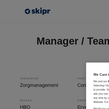
Manager / Team
We Care 
VAKGEBIED
FUNCTIE
We and our
Zorgmanagement
Controller
Selecting I 
to provide. S
ads you see 
any time by c
NIVEAU
ERVARING
Website. For 
HBO
Ervaren
Would you rat