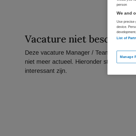
person
We and ou
Use precise g
device. Pers
development
Vacature niet beschikba
List of Part
Deze vacature Manager / Teamleider Financ
Manage P
niet meer actueel. Hieronder staan enkele
interessant zijn.