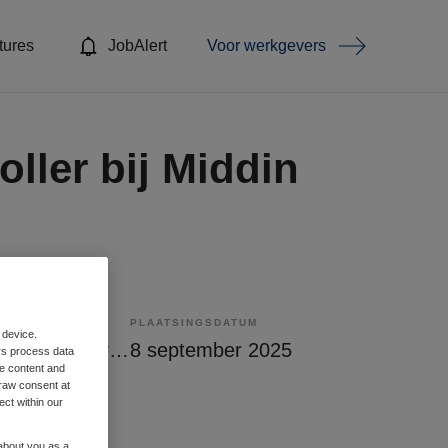
tures
JobAlert
Voor werkgevers
ller bij Middin
PLAATSINGSDATUM
 device.
Tijdelijk met uitzicht op vast
8 september 2025
rs process data
me content and
raw consent at
ect within our
 about you as a