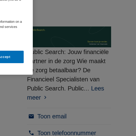
information on a
and services
Public Search: Jouw financiële
Accept
partner in de zorg Wie maakt
de zorg betaalbaar? De
Financieel Specialisten van
Public Search. Public...
Lees
meer
Toon email
Toon telefoonnummer