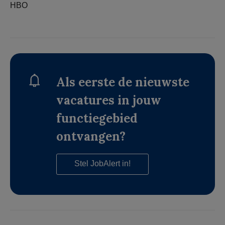
HBO
Als eerste de nieuwste
vacatures in jouw
functiegebied
ontvangen?
Stel JobAlert in!