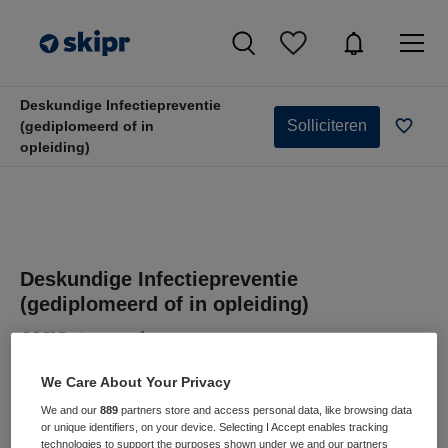
Deskundige Infectiepreventie
Solliciteren
(gediplomeerd of in
opleiding)
Deskundige Infectiepreventie
(gediplomeerd of in opleiding)
OLVG, Amsterdam
We Care About Your Privacy
We and our
889
partners store and access personal data, like browsing data
or unique identifiers, on your device. Selecting I Accept enables tracking
technologies to support the purposes shown under we and our partners