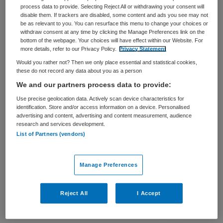
process data to provide. Selecting Reject All or withdrawing your consent will
VAKGEBIED
FUNCTIE
disable them. If trackers are disabled, some content and ads you see may not
Zorgmanagement
Deskundige Infectiepreventie
be as relevant to you. You can resurface this menu to change your choices or
withdraw consent at any time by clicking the Manage Preferences link on the
BRANCHE
AANSTELLING
bottom of the webpage. Your choices will have effect within our Website. For
Ziekenhuis
Vaste aanstelling
more details, refer to our Privacy Policy.
Privacy Statement
Would you rather not? Then we only place essential and statistical cookies,
PLAATSINGSDATUM
NIVEAU
these do not record any data about you as a person
26 april 2025
HBO
We and our partners process data to provide:
ERVARING
DIENSTVERBAND
Use precise geolocation data. Actively scan device characteristics for
Ervaren
Fulltime
identification. Store and/or access information on a device. Personalised
advertising and content, advertising and content measurement, audience
research and services development.
List of Partners (vendors)
Vacature niet beschikbaar
Deze vacature Deskundige Infectiepreventie
Manage Preferences
(gediplomeerd of in opleiding) bij OLVG is niet meer
actueel. Hieronder staan enkele vergelijkbare vacatures
Reject All
I Accept
die voor u wellicht interessant zijn.