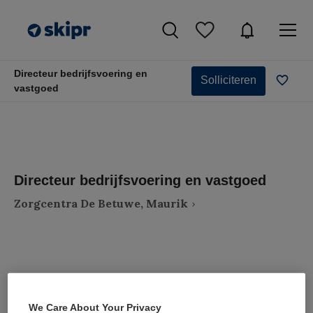
Directeur bedrijfsvoering en
Solliciteren
vastgoed
Directeur bedrijfsvoering en vastgoed
Zorgcentra De Betuwe, Maurik
VAKGEBIED
FUNCTIE
Zorgmanagement
Directeur
We Care About Your Privacy