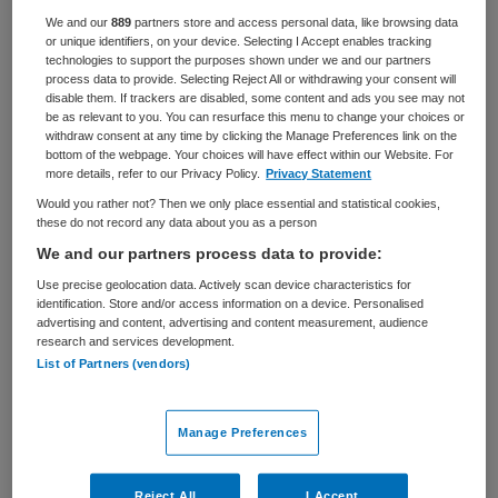
We and our
889
partners store and access personal data, like browsing data
BRANCHE
AANSTELLING
or unique identifiers, on your device. Selecting I Accept enables tracking
Verpleeghuis
Vaste aanstelling
technologies to support the purposes shown under we and our partners
process data to provide. Selecting Reject All or withdrawing your consent will
disable them. If trackers are disabled, some content and ads you see may not
PLAATSINGSDATUM
NIVEAU
be as relevant to you. You can resurface this menu to change your choices or
24 april 2025
WO
withdraw consent at any time by clicking the Manage Preferences link on the
bottom of the webpage. Your choices will have effect within our Website. For
ERVARING
DIENSTVERBAND
more details, refer to our Privacy Policy.
Privacy Statement
Ervaren
Fulltime
Would you rather not? Then we only place essential and statistical cookies,
these do not record any data about you as a person
We and our partners process data to provide:
Vacature niet beschikbaar
Use precise geolocation data. Actively scan device characteristics for
identification. Store and/or access information on a device. Personalised
Deze vacature Directeur bedrijfsvoering en vastgoed bij
advertising and content, advertising and content measurement, audience
Zorgcentra De Betuwe is niet meer actueel. Hieronder
research and services development.
staan enkele vergelijkbare vacatures die voor u wellicht
List of Partners (vendors)
interessant zijn.
Manage Preferences
Reject All
I Accept