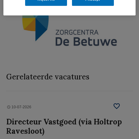
Gerelateerde vacatures
10-07-2026
Directeur Vastgoed (via Holtrop
Ravesloot)