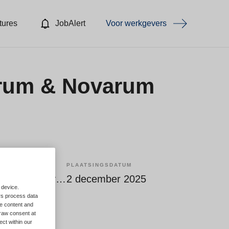
tures
JobAlert
Voor werkgevers
ntrum & Novarum
PLAATSINGSDATUM
Tijdelijk met uitzicht op vast
2 december 2025
 device.
rs process data
me content and
raw consent at
ect within our