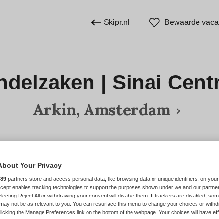
Skipr.nl
Bewaarde vaca
ndelzaken | Sinai Ce
Arkin, Amsterdam
BRANCHE
AANSTELLING
About Your Privacy
Zelfstandige kliniek
889
partners store and access personal data, like browsing data or unique identifiers, on your
Accept enables tracking technologies to support the purposes shown under we and our partne
electing Reject All or withdrawing your consent will disable them. If trackers are disabled, so
DIENSTVERBAND
may not be as relevant to you. You can resurface this menu to change your choices or withd
licking the Manage Preferences link on the bottom of the webpage. Your choices will have eff
Fulltime