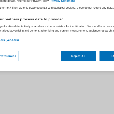
more details, refer to our Privacy Policy.
Privacy Statement
her not? Then we only place essential and statistical cookies, these do not record any data
r partners process data to provide:
eolocation data. Actively scan device characteristics for identification. Store and/or access 
ar
onalised advertising and content, advertising and content measurement, audience research 
.
ners (vendors)
Sinai Centrum & Novarum bij Arkin is niet
elijkbare vacatures die voor u wellicht
references
Reject All
I 