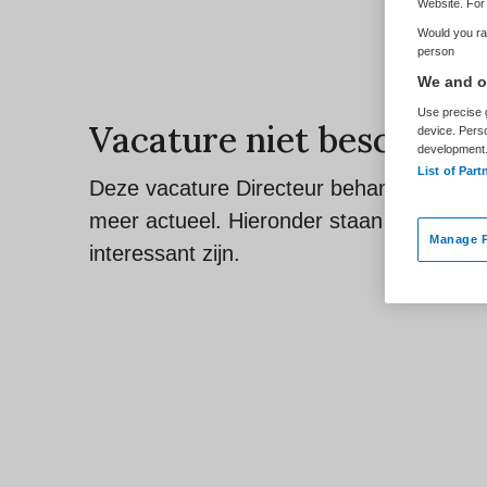
Website. For 
Would you rat
person
We and ou
Use precise g
Vacature niet beschikba
device. Pers
development
List of Part
Deze vacature Directeur behandelzaken | 
meer actueel. Hieronder staan enkele verg
Manage P
interessant zijn.