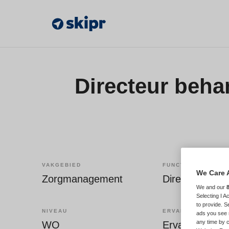
Directeur beha
VAKGEBIED
FUNCTIE
We Care 
Zorgmanagement
Directeur
We and our
Selecting I 
to provide. S
NIVEAU
ERVARING
ads you see 
any time by c
WO
Ervaren