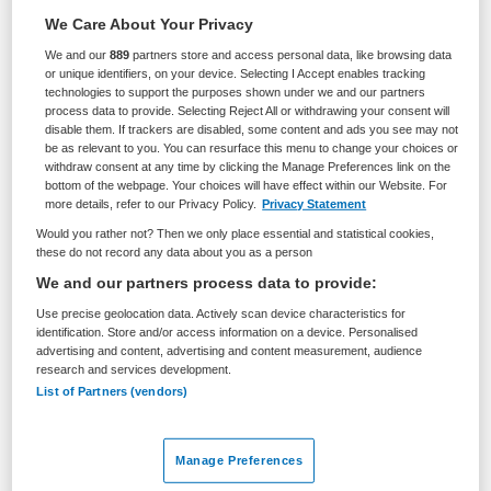
Zorgmanagement
Directeur
We Care About Your Privacy
We and our
889
partners store and access personal data, like browsing data
BRANCHE
AANSTELLING
or unique identifiers, on your device. Selecting I Accept enables tracking
Overige
Vaste aanstelling
technologies to support the purposes shown under we and our partners
process data to provide. Selecting Reject All or withdrawing your consent will
PLAATSINGSDATUM
NIVEAU
disable them. If trackers are disabled, some content and ads you see may not
26 maart 2026
WO
be as relevant to you. You can resurface this menu to change your choices or
withdraw consent at any time by clicking the Manage Preferences link on the
bottom of the webpage. Your choices will have effect within our Website. For
ERVARING
DIENSTVERBAND
more details, refer to our Privacy Policy.
Privacy Statement
Ervaren
Fulltime
Would you rather not? Then we only place essential and statistical cookies,
these do not record any data about you as a person
Vacature niet beschikbaar
We and our partners process data to provide:
Use precise geolocation data. Actively scan device characteristics for
Deze vacature Directeur-bestuurder (36 uur) SHOP Den
identification. Store and/or access information on a device. Personalised
advertising and content, advertising and content measurement, audience
Haag bij SHOP is niet meer actueel. Hieronder staan
research and services development.
enkele vergelijkbare vacatures die voor u wellicht
List of Partners (vendors)
interessant zijn.
Manage Preferences