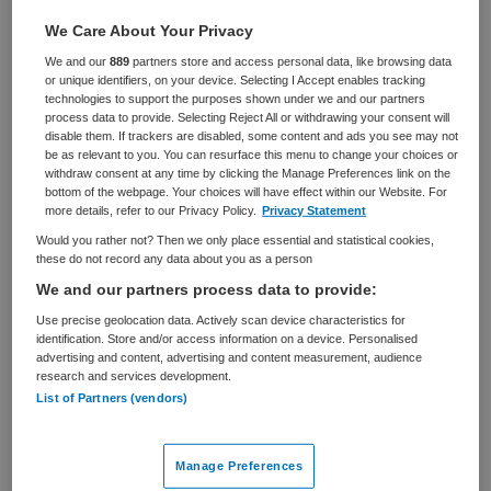
We Care About Your Privacy
We and our
889
partners store and access personal data, like browsing data
VAKGEBIED
FUNCTIE
or unique identifiers, on your device. Selecting I Accept enables tracking
Zorgmanagement
Directeur
technologies to support the purposes shown under we and our partners
process data to provide. Selecting Reject All or withdrawing your consent will
BRANCHE
AANSTELLING
disable them. If trackers are disabled, some content and ads you see may not
Maatschap
Tijdelijk dienstverband
be as relevant to you. You can resurface this menu to change your choices or
withdraw consent at any time by clicking the Manage Preferences link on the
bottom of the webpage. Your choices will have effect within our Website. For
PLAATSINGSDATUM
NIVEAU
more details, refer to our Privacy Policy.
Privacy Statement
14 april 2026
WO
Would you rather not? Then we only place essential and statistical cookies,
these do not record any data about you as a person
ERVARING
DIENSTVERBAND
Ervaren
Parttime
We and our partners process data to provide:
Use precise geolocation data. Actively scan device characteristics for
identification. Store and/or access information on a device. Personalised
Vacature niet beschikbaar
advertising and content, advertising and content measurement, audience
research and services development.
List of Partners (vendors)
Deze vacature Directeur-Bestuurder Coöperatief Medisch
Specialistisch Bedrijf St. Antonius Ziekenhuis bij St.
Antonius Ziekenhuis is niet meer actueel. Hieronder
Manage Preferences
staan enkele vergelijkbare vacatures die voor u wellicht