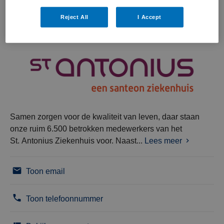
interessant zijn.
Reject All
I Accept
Samen zorgen voor de kwaliteit van leven, daar staan
onze ruim 6.500 betrokken medewerkers van het
St. Antonius Ziekenhuis voor. Naast...
Lees meer
Toon email
Toon telefoonnummer