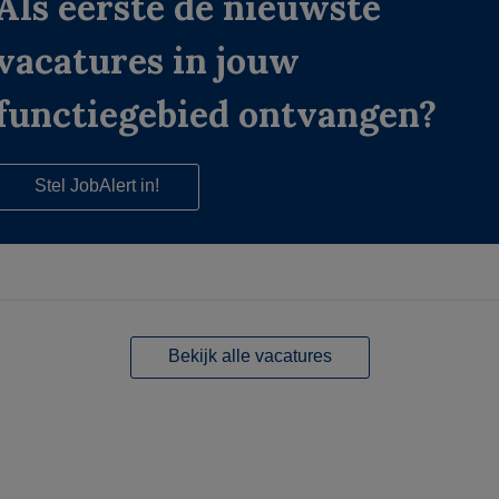
Als eerste de nieuwste
vacatures in jouw
functiegebied ontvangen?
Stel JobAlert in!
Bekijk alle vacatures