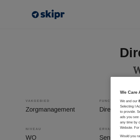
Dir
W
We Care 
VAKGEBIED
FUNCTIE
We and our
Selecting I 
Zorgmanagement
Directeur
to provide. S
ads you see 
any time by c
Website. For 
NIVEAU
ERVARING
WO
Senior
Would you rat