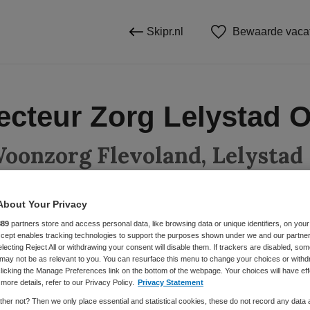
Skipr.nl
Bewaarde vaca
ecteur Zorg Lelystad 
oonzorg Flevoland, Lelystad
About Your Privacy
BRANCHE
AANSTELLING
889
partners store and access personal data, like browsing data or unique identifiers, on your
Accept enables tracking technologies to support the purposes shown under we and our partne
Verpleeghuis
Vaste aanste
electing Reject All or withdrawing your consent will disable them. If trackers are disabled, so
may not be as relevant to you. You can resurface this menu to change your choices or withd
licking the Manage Preferences link on the bottom of the webpage. Your choices will have eff
more details, refer to our Privacy Policy.
Privacy Statement
DIENSTVERBAND
Fulltime
her not? Then we only place essential and statistical cookies, these do not record any data