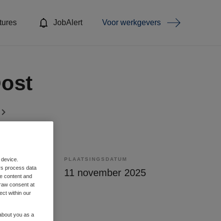
tures
JobAlert
Voor werkgevers
Oost
PLAATSINGSDATUM
 device.
rs process data
lling
11 november 2025
me content and
raw consent at
ect within our
 about you as a