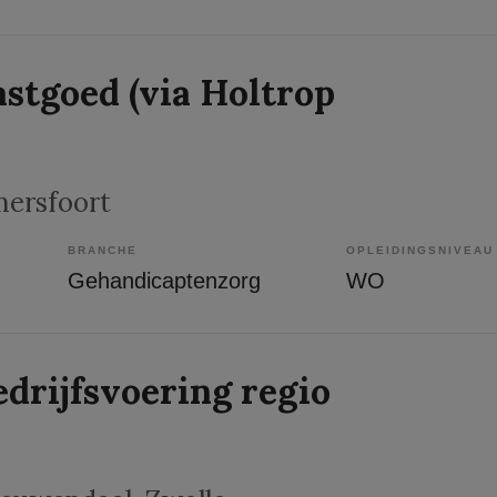
astgoed (via Holtrop
mersfoort
BRANCHE
OPLEIDINGSNIVEAU
Gehandicaptenzorg
WO
drijfsvoering regio