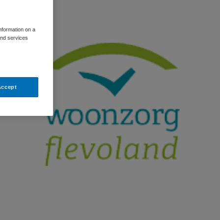
information on a
and services
Accept