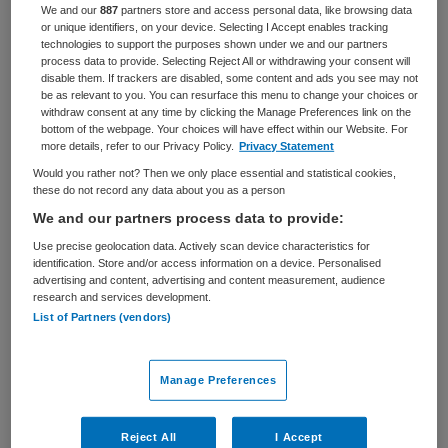
We and our
887
partners store and access personal data, like browsing data
or unique identifiers, on your device. Selecting I Accept enables tracking
BRANCHE
AANSTELLING
technologies to support the purposes shown under we and our partners
Stichting
Tijdelijk dienstverband
process data to provide. Selecting Reject All or withdrawing your consent will
disable them. If trackers are disabled, some content and ads you see may not
PLAATSINGSDATUM
NIVEAU
be as relevant to you. You can resurface this menu to change your choices or
12 oktober 2024
MBO
withdraw consent at any time by clicking the Manage Preferences link on the
bottom of the webpage. Your choices will have effect within our Website. For
more details, refer to our Privacy Policy.
Privacy Statement
ERVARING
DIENSTVERBAND
Ervaren
Uurbasis
Would you rather not? Then we only place essential and statistical cookies,
these do not record any data about you as a person
We and our partners process data to provide:
Vacature niet beschikbaar
Use precise geolocation data. Actively scan device characteristics for
identification. Store and/or access information on a device. Personalised
Deze vacature Lid CCR bij Samen is niet meer actueel.
advertising and content, advertising and content measurement, audience
research and services development.
Hieronder staan enkele vergelijkbare vacatures die voor
List of Partners (vendors)
u wellicht interessant zijn.
Manage Preferences
Reject All
I Accept