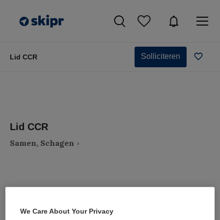
Solliciteren
Lid CCR
Lid CCR
Samen, Schagen
VAKGEBIED
FUNCTIE
We Care About Your Privacy
Zorgmanagement
Lid Cliëntenraad