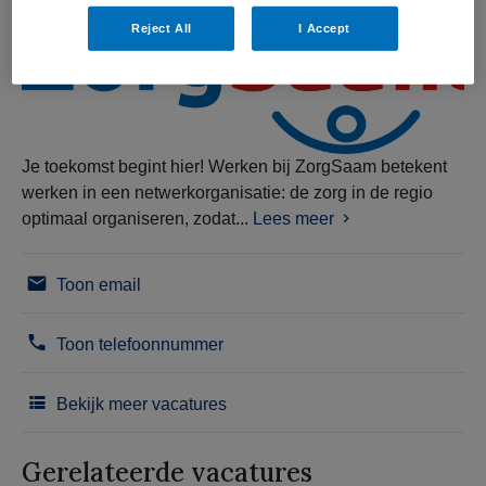
Reject All
I Accept
Je toekomst begint hier! Werken bij ZorgSaam betekent
werken in een netwerkorganisatie: de zorg in de regio
optimaal organiseren, zodat...
Lees meer
Toon email
Toon telefoonnummer
Bekijk meer vacatures
Gerelateerde vacatures