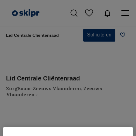
Solliciteren
Lid Centrale Cliëntenraad
Lid Centrale Cliëntenraad
ZorgSaam-Zeeuws Vlaanderen, Zeeuws
Vlaanderen
VAKGEBIED
FUNCTIE