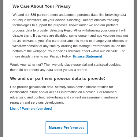
Zorgmanagement
Lid Cliëntenraad
We Care About Your Privacy
We and our
889
partners store and access personal data, like browsing data
BRANCHE
AANSTELLING
or unique identifiers, on your device. Selecting I Accept enables tracking
Instelling/tehuis
Niet nader bepaald
technologies to support the purposes shown under we and our partners
process data to provide. Selecting Reject All or withdrawing your consent will
PLAATSINGSDATUM
NIVEAU
disable them. If trackers are disabled, some content and ads you see may not
29 april 2026
HBO
be as relevant to you. You can resurface this menu to change your choices or
withdraw consent at any time by clicking the Manage Preferences link on the
bottom of the webpage. Your choices will have effect within our Website. For
ERVARING
DIENSTVERBAND
more details, refer to our Privacy Policy.
Privacy Statement
Ervaren
Parttime
Would you rather not? Then we only place essential and statistical cookies,
these do not record any data about you as a person
Vacature niet beschikbaar
We and our partners process data to provide:
Use precise geolocation data. Actively scan device characteristics for
Deze vacature Lid Centrale Cliëntenraad bij ZorgSaam-
identification. Store and/or access information on a device. Personalised
advertising and content, advertising and content measurement, audience
Zeeuws Vlaanderen is niet meer actueel. Hieronder staan
research and services development.
enkele vergelijkbare vacatures die voor u wellicht
List of Partners (vendors)
interessant zijn.
Manage Preferences