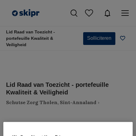
Lid Raad van Toezicht -
Solliciteren
portefeuille Kwaliteit &
Veiligheid
Lid Raad van Toezicht - portefeuille
Kwaliteit & Veiligheid
Schutse Zorg Tholen, Sint-Annaland