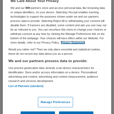
We Care About Your Privacy
VAKGEBIED
FUNCTIE
We and our
889
partners store and access personal data, like browsing data
Zorgmanagement
Lid Raad van Toezicht
or unique identifiers, on your device. Selecting I Accept enables tracking
technologies to support the purposes shown under we and our partners
BRANCHE
AANSTELLING
process data to provide. Selecting Reject All or withdrawing your consent will
Overige
Vaste aanstelling
disable them. If trackers are disabled, some content and ads you see may not
be as relevant to you. You can resurface this menu to change your choices or
withdraw consent at any time by clicking the Manage Preferences link on the
PLAATSINGSDATUM
NIVEAU
bottom of the webpage. Your choices will have effect within our Website. For
1 oktober 2025
HBO
more details, refer to our Privacy Policy.
Privacy Statement
Would you rather not? Then we only place essential and statistical cookies,
ERVARING
DIENSTVERBAND
these do not record any data about you as a person
Ervaren
Uurbasis
We and our partners process data to provide:
Use precise geolocation data. Actively scan device characteristics for
Vacature niet beschikbaar
identification. Store and/or access information on a device. Personalised
advertising and content, advertising and content measurement, audience
research and services development.
Deze vacature Lid Raad van Toezicht - portefeuille
List of Partners (vendors)
Kwaliteit & Veiligheid bij Schutse Zorg Tholen is niet
meer actueel. Hieronder staan enkele vergelijkbare
vacatures die voor u wellicht interessant zijn.
Manage Preferences