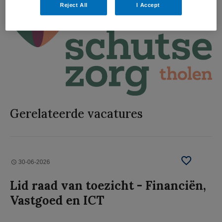
Reject All
I Accept
Gerelateerde vacatures
30-06-2026
Lid raad van toezicht - Financiën,
Vastgoed en ICT