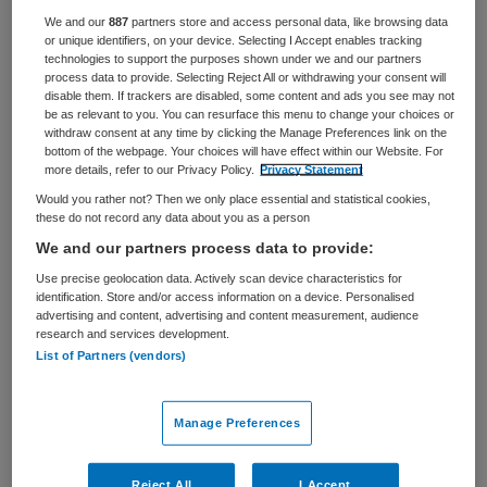
Zorgmanagement
Lid Raad van Toezicht
We and our
887
partners store and access personal data, like browsing data
or unique identifiers, on your device. Selecting I Accept enables tracking
technologies to support the purposes shown under we and our partners
BRANCHE
AANSTELLING
process data to provide. Selecting Reject All or withdrawing your consent will
Stichting
Tijdelijk dienstverband
disable them. If trackers are disabled, some content and ads you see may not
be as relevant to you. You can resurface this menu to change your choices or
PLAATSINGSDATUM
NIVEAU
withdraw consent at any time by clicking the Manage Preferences link on the
28 oktober 2025
WO
bottom of the webpage. Your choices will have effect within our Website. For
more details, refer to our Privacy Policy.
Privacy Statement
ERVARING
DIENSTVERBAND
Would you rather not? Then we only place essential and statistical cookies,
Ervaren
Parttime
these do not record any data about you as a person
We and our partners process data to provide:
Vacature niet beschikbaar
Use precise geolocation data. Actively scan device characteristics for
identification. Store and/or access information on a device. Personalised
advertising and content, advertising and content measurement, audience
Deze vacature Lid Raad van Toezicht, financiën en
research and services development.
vastgoed bij Zorggroep Manna is niet meer actueel.
List of Partners (vendors)
Hieronder staan enkele vergelijkbare vacatures die voor
u wellicht interessant zijn.
Manage Preferences
Reject All
I Accept