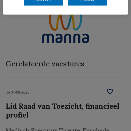
Gerelateerde vacatures
04-08-2026
Lid Raad van Toezicht, financieel
profiel
Medisch Spectrum Twente
, Enschede