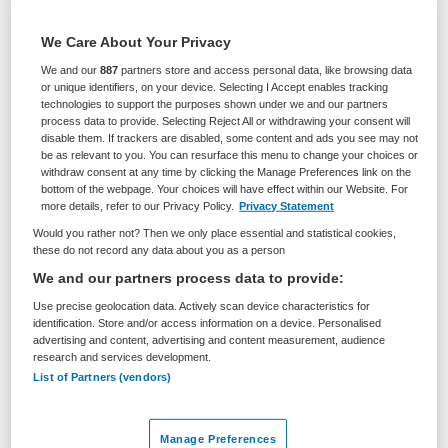
We Care About Your Privacy
VAKGEBIED
FUNCTIE
We and our
887
partners store and access personal data, like browsing data
Zorgmanagement
Lid Raad van Toezicht
or unique identifiers, on your device. Selecting I Accept enables tracking
technologies to support the purposes shown under we and our partners
process data to provide. Selecting Reject All or withdrawing your consent will
BRANCHE
AANSTELLING
disable them. If trackers are disabled, some content and ads you see may not
Overige
Tijdelijk dienstverband
be as relevant to you. You can resurface this menu to change your choices or
withdraw consent at any time by clicking the Manage Preferences link on the
PLAATSINGSDATUM
NIVEAU
bottom of the webpage. Your choices will have effect within our Website. For
6 juni 2025
HBO
more details, refer to our Privacy Policy.
Privacy Statement
Would you rather not? Then we only place essential and statistical cookies,
ERVARING
DIENSTVERBAND
these do not record any data about you as a person
Ervaren
Parttime
We and our partners process data to provide:
Use precise geolocation data. Actively scan device characteristics for
Vacature niet beschikbaar
identification. Store and/or access information on a device. Personalised
advertising and content, advertising and content measurement, audience
research and services development.
Deze vacature Lid raad van toezicht Profiel vastgoed
List of Partners (vendors)
Maria Dommer Woonzorgcentrum - Maarssen bij Maria
Dommer via Bosman & Vos is niet meer actueel.
Hieronder staan enkele vergelijkbare vacatures die voor
Manage Preferences