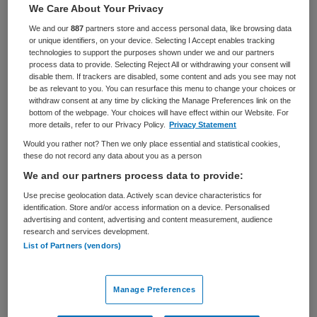
We Care About Your Privacy
BRANCHE
AANSTELLING
We and our
887
partners store and access personal data, like browsing data
Stichting
Vaste aanstelling
or unique identifiers, on your device. Selecting I Accept enables tracking
technologies to support the purposes shown under we and our partners
process data to provide. Selecting Reject All or withdrawing your consent will
PLAATSINGSDATUM
NIVEAU
disable them. If trackers are disabled, some content and ads you see may not
24 september 2025
HBO
be as relevant to you. You can resurface this menu to change your choices or
withdraw consent at any time by clicking the Manage Preferences link on the
ERVARING
DIENSTVERBAND
bottom of the webpage. Your choices will have effect within our Website. For
Ervaren
Uurbasis
more details, refer to our Privacy Policy.
Privacy Statement
Would you rather not? Then we only place essential and statistical cookies,
these do not record any data about you as a person
Vacature niet beschikbaar
We and our partners process data to provide:
Deze vacature HR Business Partner bij ActiVite is niet
Use precise geolocation data. Actively scan device characteristics for
identification. Store and/or access information on a device. Personalised
meer actueel. Hieronder staan enkele vergelijkbare
advertising and content, advertising and content measurement, audience
vacatures die voor u wellicht interessant zijn.
research and services development.
List of Partners (vendors)
Manage Preferences