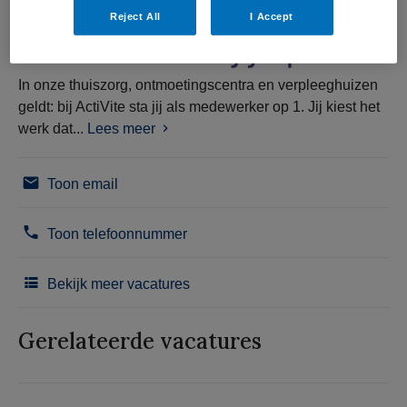
Reject All
I Accept
In onze thuiszorg, ontmoetingscentra en verpleeghuizen
geldt: bij ActiVite sta jij als medewerker op 1. Jij kiest het
werk dat...
Lees meer
Toon email
Toon telefoonnummer
Bekijk meer vacatures
Gerelateerde vacatures