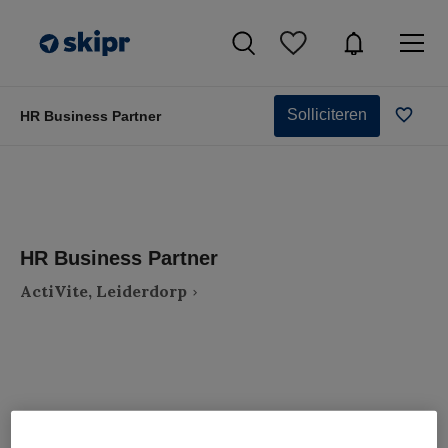
Solliciteren
HR Business Partner
HR Business Partner
ActiVite, Leiderdorp
VAKGEBIED
FUNCTIE
Zorgmanagement
Overige beroepen management