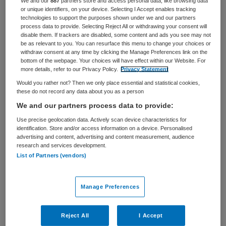
We and our
887
partners store and access personal data, like browsing data
or unique identifiers, on your device. Selecting I Accept enables tracking
BRANCHE
AANSTELLING
technologies to support the purposes shown under we and our partners
Medisch commercieel
Tijdelijk met uitzicht op vast
process data to provide. Selecting Reject All or withdrawing your consent will
disable them. If trackers are disabled, some content and ads you see may not
be as relevant to you. You can resurface this menu to change your choices or
PLAATSINGSDATUM
NIVEAU
withdraw consent at any time by clicking the Manage Preferences link on the
30 april 2026
WO
bottom of the webpage. Your choices will have effect within our Website. For
more details, refer to our Privacy Policy.
Privacy Statement
ERVARING
DIENSTVERBAND
Would you rather not? Then we only place essential and statistical cookies,
Ervaren
Fulltime
these do not record any data about you as a person
We and our partners process data to provide:
Vacature niet beschikbaar
Use precise geolocation data. Actively scan device characteristics for
identification. Store and/or access information on a device. Personalised
advertising and content, advertising and content measurement, audience
Deze vacature Manager Landelijke MSZ en Farmacie bij
research and services development.
Menzis is niet meer actueel. Hieronder staan enkele
List of Partners (vendors)
vergelijkbare vacatures die voor u wellicht interessant
zijn.
Manage Preferences
Reject All
I Accept