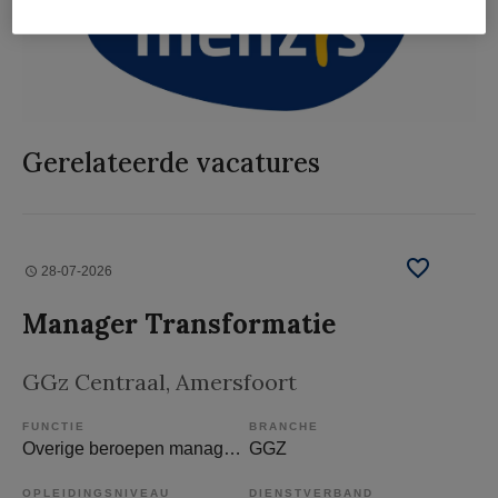
Gerelateerde vacatures
28-07-2026
Manager Transformatie
GGz Centraal
, Amersfoort
FUNCTIE
BRANCHE
Overige beroepen management
GGZ
OPLEIDINGSNIVEAU
DIENSTVERBAND