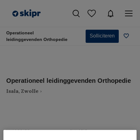
Operationeel
Solliciteren
leidinggevenden Orthopedie
Operationeel leidinggevenden Orthopedie
Isala, Zwolle
VAKGEBIED
FUNCTIE
Zorgmanagement
Overige beroepen management