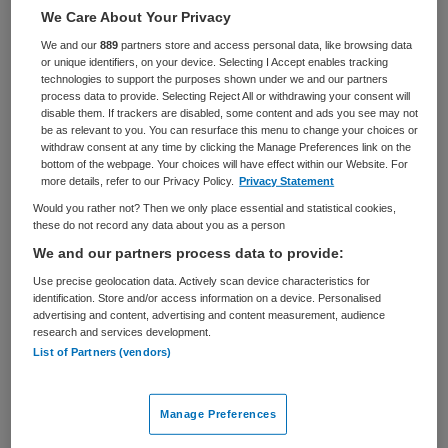
We Care About Your Privacy
BRANCHE
AANSTELLING
We and our
889
partners store and access personal data, like browsing data
Onbekend
Tijdelijk dienstverband
or unique identifiers, on your device. Selecting I Accept enables tracking
technologies to support the purposes shown under we and our partners
PLAATSINGSDATUM
NIVEAU
process data to provide. Selecting Reject All or withdrawing your consent will
6 oktober 2025
WO
disable them. If trackers are disabled, some content and ads you see may not
be as relevant to you. You can resurface this menu to change your choices or
withdraw consent at any time by clicking the Manage Preferences link on the
ERVARING
DIENSTVERBAND
bottom of the webpage. Your choices will have effect within our Website. For
Starter
Fulltime
more details, refer to our Privacy Policy.
Privacy Statement
Would you rather not? Then we only place essential and statistical cookies,
these do not record any data about you as a person
Vacature niet beschikbaar
We and our partners process data to provide:
Deze vacature Operationeel leidinggevenden Orthopedie
Use precise geolocation data. Actively scan device characteristics for
identification. Store and/or access information on a device. Personalised
bij Isala is niet meer actueel. Hieronder staan enkele
advertising and content, advertising and content measurement, audience
vergelijkbare vacatures die voor u wellicht interessant
research and services development.
zijn.
List of Partners (vendors)
Manage Preferences