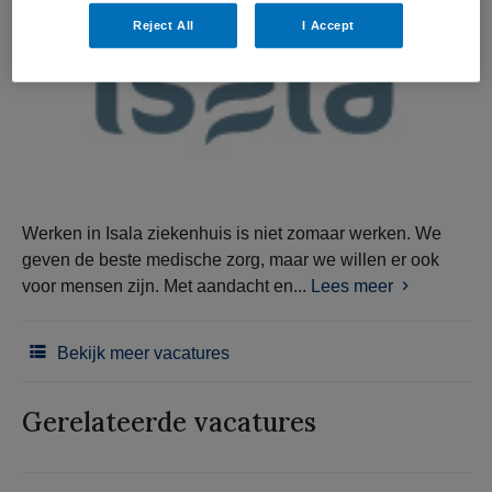
Reject All
I Accept
Werken in Isala ziekenhuis is niet zomaar werken. We
geven de beste medische zorg, maar we willen er ook
voor mensen zijn. Met aandacht en...
Lees meer
Bekijk meer vacatures
Gerelateerde vacatures