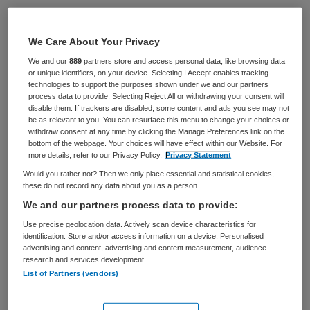
VAKGEBIED
FUNCTIE
Zorgmanagement
Overige beroepen management
We Care About Your Privacy
BRANCHE
AANSTELLING
We and our
889
partners store and access personal data, like browsing data
GGZ
Tijdelijk met uitzicht op vast
or unique identifiers, on your device. Selecting I Accept enables tracking
technologies to support the purposes shown under we and our partners
PLAATSINGSDATUM
NIVEAU
process data to provide. Selecting Reject All or withdrawing your consent will
9 juni 2026
HBO
disable them. If trackers are disabled, some content and ads you see may not
be as relevant to you. You can resurface this menu to change your choices or
withdraw consent at any time by clicking the Manage Preferences link on the
ERVARING
DIENSTVERBAND
bottom of the webpage. Your choices will have effect within our Website. For
Junior
Parttime
more details, refer to our Privacy Policy.
Privacy Statement
Would you rather not? Then we only place essential and statistical cookies,
these do not record any data about you as a person
Vacature niet beschikbaar
We and our partners process data to provide:
Deze vacature Trajectcoach Re-integratie | Spoor 2 en
Use precise geolocation data. Actively scan device characteristics for
identification. Store and/or access information on a device. Personalised
UWV trajecten – Amsterdam en Haarlem bij Roads is niet
advertising and content, advertising and content measurement, audience
meer actueel. Hieronder staan enkele vergelijkbare
research and services development.
vacatures die voor u wellicht interessant zijn.
List of Partners (vendors)