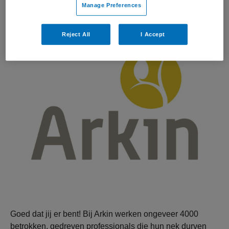
Manage Preferences
Reject All
I Accept
Goed dat jij er bent! Bij Arkin werken ongeveer 4000
betrokken, gedreven professionals die hun nek durven