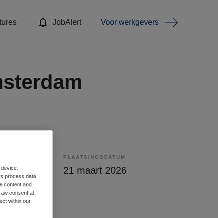
tures
JobAlert
Voor werkgevers
Amsterdam
PLAATSINGSDATUM
bepaald
21 maart 2026
 device.
rs process data
me content and
raw consent at
ect within our