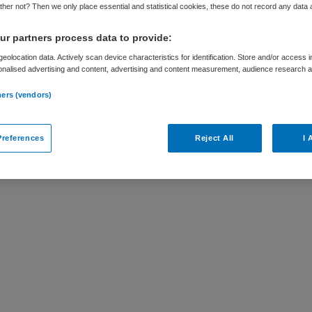
her not? Then we only place essential and statistical cookies, these do not record any data
r partners process data to provide:
eolocation data. Actively scan device characteristics for identification. Store and/or access 
onalised advertising and content, advertising and content measurement, audience research 
ar
.
ners (vendors)
, Amsterdam bij Vivium is niet meer actueel.
ures die voor u wellicht interessant zijn.
references
Reject All
I 