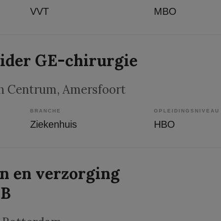
VVT
MBO
eider GE-chirurgie
h Centrum
, Amersfoort
BRANCHE
OPLEIDINGSNIVEAU
Ziekenhuis
HBO
n en verzorging
MB