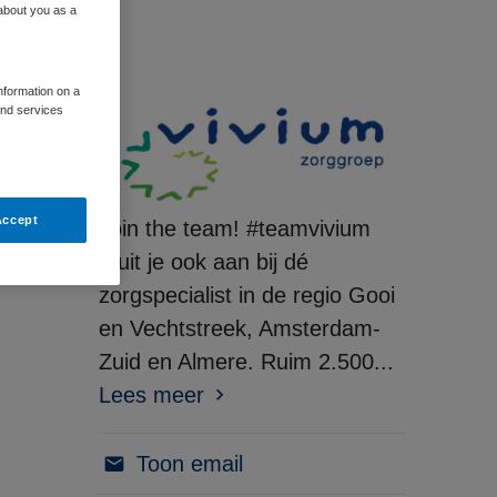
 about you as a
information on a
and services
Accept
Join the team! #teamvivium
Sluit je ook aan bij dé
zorgspecialist in de regio Gooi
en Vechtstreek, Amsterdam-
Zuid en Almere. Ruim 2.500...
Lees meer
Toon email