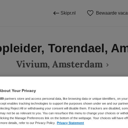
Skipr.nl
Bewaarde vaca
opleider, Torendael, 
Vivium, Amsterdam
About Your Privacy
BRANCHE
AANSTELLING
r
Instelling/tehuis
Niet nader 
889
partners store and access personal data, like browsing data or unique identifiers, on your
Accept enables tracking technologies to support the purposes shown under we and our partne
electing Reject All or withdrawing your consent will disable them. If trackers are disabled, so
may not be as relevant to you. You can resurface this menu to change your choices or withd
DIENSTVERBAND
licking the Manage Preferences link on the bottom of the webpage. Your choices will have eff
more details, refer to our Privacy Policy.
Privacy Statement
Parttime