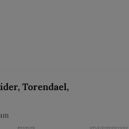
ider, Torendael,
dam
BRANCHE
OPLEIDINGSNIVEAU