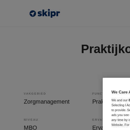
Praktijk
We Care 
VAKGEBIED
FUNCTIE
Zorgmanagement
Praktijkopleide
We and our
Selecting I 
to provide. S
ads you see 
NIVEAU
ERVARING
any time by c
Website. For 
MBO
Ervaren