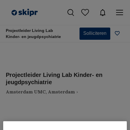
Projectleider Living Lab
Solliciteren
Kinder- en jeugdpsychiatrie
Projectleider Living Lab Kinder- en
jeugdpsychiatrie
Amsterdam UMC, Amsterdam
VAKGEBIED
FUNCTIE