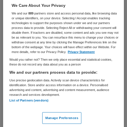
Zorgmanagement
Projectleider
We Care About Your Privacy
We and our
889
partners store and access personal data, like browsing data
BRANCHE
AANSTELLING
or unique identifiers, on your device. Selecting I Accept enables tracking
Ziekenhuis
Tijdelijk dienstverband
technologies to support the purposes shown under we and our partners
process data to provide. Selecting Reject All or withdrawing your consent will
disable them. If trackers are disabled, some content and ads you see may not
PLAATSINGSDATUM
NIVEAU
be as relevant to you. You can resurface this menu to change your choices or
11 juni 2025
HBO
withdraw consent at any time by clicking the Manage Preferences link on the
bottom of the webpage. Your choices will have effect within our Website. For
ERVARING
DIENSTVERBAND
more details, refer to our Privacy Policy.
Privacy Statement
Ervaren
Parttime
Would you rather not? Then we only place essential and statistical cookies,
these do not record any data about you as a person
We and our partners process data to provide:
Vacature niet beschikbaar
Use precise geolocation data. Actively scan device characteristics for
Deze vacature Projectleider Living Lab Kinder- en
identification. Store and/or access information on a device. Personalised
advertising and content, advertising and content measurement, audience
jeugdpsychiatrie bij Amsterdam UMC is niet meer
research and services development.
actueel. Hieronder staan enkele vergelijkbare vacatures
List of Partners (vendors)
die voor u wellicht interessant zijn.
Manage Preferences