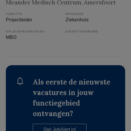
Meander Medisch Centrum
, Amersfoort
FUNCTIE
BRANCHE
Projectleider
Ziekenhuis
OPLEIDINGSNIVEAU
DIENSTVERBAND
MBO
Als eerste de nieuwste
vacatures in jouw
functiegebied
ontvangen?
Stel JobAlert in!