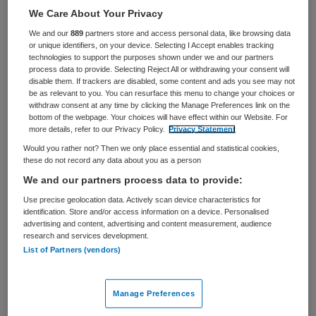
Zorgmanagement
Projectleider
We Care About Your Privacy
We and our
889
partners store and access personal data, like browsing data
BRANCHE
AANSTELLING
or unique identifiers, on your device. Selecting I Accept enables tracking
Ziekenhuis
Tijdelijk met uitzicht op vast
technologies to support the purposes shown under we and our partners
process data to provide. Selecting Reject All or withdrawing your consent will
disable them. If trackers are disabled, some content and ads you see may not
PLAATSINGSDATUM
NIVEAU
be as relevant to you. You can resurface this menu to change your choices or
12 mei 2026
HBO
withdraw consent at any time by clicking the Manage Preferences link on the
bottom of the webpage. Your choices will have effect within our Website. For
ERVARING
DIENSTVERBAND
more details, refer to our Privacy Policy.
Privacy Statement
Ervaren
Parttime
Would you rather not? Then we only place essential and statistical cookies,
these do not record any data about you as a person
We and our partners process data to provide:
Vacature niet beschikbaar
Use precise geolocation data. Actively scan device characteristics for
Deze vacature Projectleider Radiologie en Nucleaire
identification. Store and/or access information on a device. Personalised
advertising and content, advertising and content measurement, audience
Geneeskunde bij Diakonessenhuis is niet meer actueel.
research and services development.
Hieronder staan enkele vergelijkbare vacatures die voor
List of Partners (vendors)
u wellicht interessant zijn.
Manage Preferences