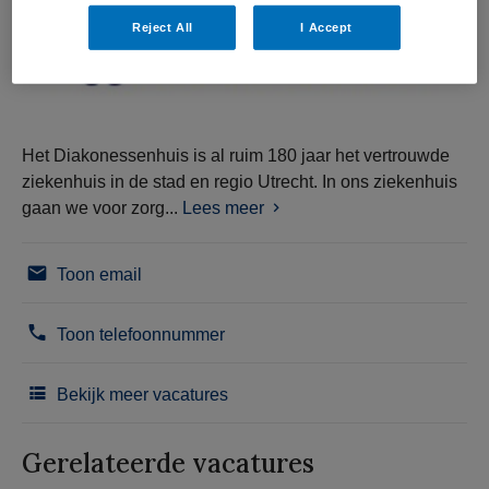
Reject All
I Accept
Het Diakonessenhuis is al ruim 180 jaar het vertrouwde
ziekenhuis in de stad en regio Utrecht. In ons ziekenhuis
gaan we voor zorg...
Lees meer
Toon email
Toon telefoonnummer
Bekijk meer vacatures
Gerelateerde vacatures