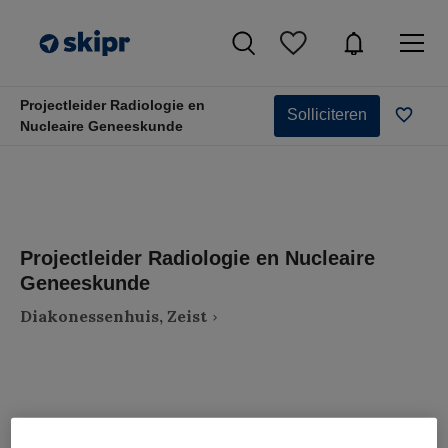
Projectleider Radiologie en
Solliciteren
Nucleaire Geneeskunde
Projectleider Radiologie en Nucleaire
Geneeskunde
Diakonessenhuis, Zeist
VAKGEBIED
FUNCTIE