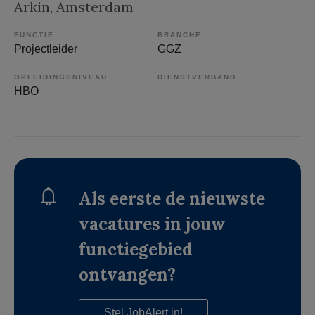
Arkin
, Amsterdam
FUNCTIE
BRANCHE
Projectleider
GGZ
OPLEIDINGSNIVEAU
DIENSTVERBAND
HBO
Als eerste de nieuwste
vacatures in jouw
functiegebied
ontvangen?
Stel JobAlert in!