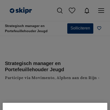
Strategisch manager en
Solliciteren
Portefeuillehouder Jeugd
Strategisch manager en
Portefeuillehouder Jeugd
Participe via Movimento, Alphen aan den Rijn
VAKGEBIED
FUNCTIE