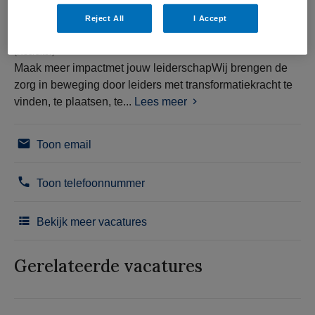
Reject All
I Accept
(Recruiter)
Maak meer impactmet jouw leiderschapWij brengen de
zorg in beweging door leiders met transformatiekracht te
vinden, te plaatsen, te...
Lees meer
Toon email
Toon telefoonnummer
Bekijk meer vacatures
Gerelateerde vacatures