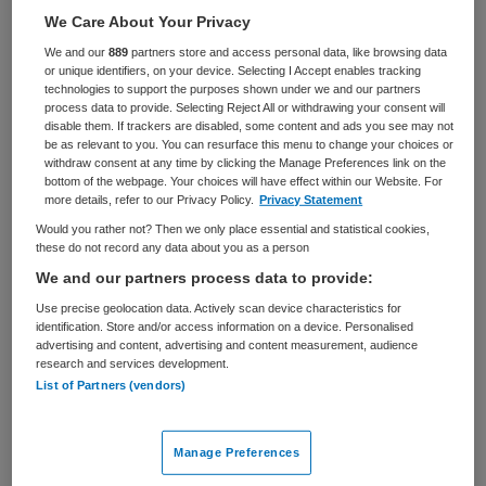
Zorgmanagement
Regiomanager
We Care About Your Privacy
We and our
889
partners store and access personal data, like browsing data
BRANCHE
AANSTELLING
or unique identifiers, on your device. Selecting I Accept enables tracking
Onbekend
Niet nader bepaald
technologies to support the purposes shown under we and our partners
process data to provide. Selecting Reject All or withdrawing your consent will
disable them. If trackers are disabled, some content and ads you see may not
PLAATSINGSDATUM
NIVEAU
be as relevant to you. You can resurface this menu to change your choices or
4 november 2025
HBO
withdraw consent at any time by clicking the Manage Preferences link on the
bottom of the webpage. Your choices will have effect within our Website. For
ERVARING
DIENSTVERBAND
more details, refer to our Privacy Policy.
Privacy Statement
Niet nader bepaald
Niet nader bepaald
Would you rather not? Then we only place essential and statistical cookies,
these do not record any data about you as a person
We and our partners process data to provide:
Vacature niet beschikbaar
Use precise geolocation data. Actively scan device characteristics for
Deze vacature Strategisch manager en
identification. Store and/or access information on a device. Personalised
advertising and content, advertising and content measurement, audience
Portefeuillehouder Jeugd bij Participe via Movimento is
research and services development.
niet meer actueel. Hieronder staan enkele vergelijkbare
List of Partners (vendors)
vacatures die voor u wellicht interessant zijn.
Manage Preferences