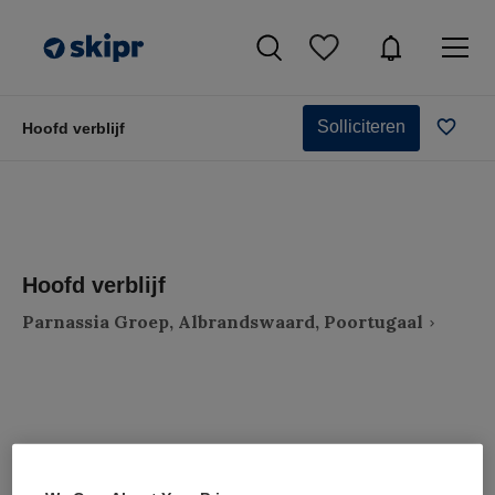
Solliciteren
Hoofd verblijf
Hoofd verblijf
Parnassia Groep, Albrandswaard, Poortugaal
VAKGEBIED
FUNCTIE
Zorgmanagement
Teammanager