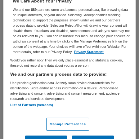
We Care About Your Privacy
We and our
889
partners store and access personal data, like browsing data
BRANCHE
AANSTELLING
or unique identifiers, on your device. Selecting I Accept enables tracking
GGZ
Tijdelijk met uitzicht op vast
technologies to support the purposes shown under we and our partners
process data to provide. Selecting Reject All or withdrawing your consent will
PLAATSINGSDATUM
NIVEAU
disable them. If trackers are disabled, some content and ads you see may not
5 mei 2026
HBO
be as relevant to you. You can resurface this menu to change your choices or
withdraw consent at any time by clicking the Manage Preferences link on the
bottom of the webpage. Your choices will have effect within our Website. For
ERVARING
DIENSTVERBAND
more details, refer to our Privacy Policy.
Privacy Statement
Ervaren
Niet nader bepaald
Would you rather not? Then we only place essential and statistical cookies,
these do not record any data about you as a person
Vacature niet beschikbaar
We and our partners process data to provide:
Use precise geolocation data. Actively scan device characteristics for
Deze vacature Hoofd verblijf bij Parnassia Groep is niet
identification. Store and/or access information on a device. Personalised
meer actueel. Hieronder staan enkele vergelijkbare
advertising and content, advertising and content measurement, audience
research and services development.
vacatures die voor u wellicht interessant zijn.
List of Partners (vendors)
Manage Preferences