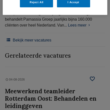
Reject All
I Accept
Als specialist in de geestelijke gezondheidszorg,
behandelt Parnassia Groep jaarlijks bijna 160.000
cliënten over heel Nederland. Van...
Lees meer
Bekijk meer vacatures
Gerelateerde vacatures
04-08-2026
Meewerkend teamleider
Rotterdam Oost: Behandelen en
leidinggeven