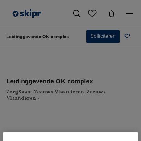
Solliciteren
Leidinggevende OK-complex
Leidinggevende OK-complex
ZorgSaam-Zeeuws Vlaanderen, Zeeuws
Vlaanderen
VAKGEBIED
FUNCTIE