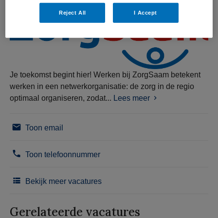
Reject All
I Accept
Je toekomst begint hier! Werken bij ZorgSaam betekent
werken in een netwerkorganisatie: de zorg in de regio
optimaal organiseren, zodat...
Lees meer
Toon email
Toon telefoonnummer
Bekijk meer vacatures
Gerelateerde vacatures