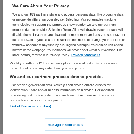
Zorgmanagement
Teammanager
We Care About Your Privacy
We and our
889
partners store and access personal data, like browsing data
BRANCHE
AANSTELLING
or unique identifiers, on your device. Selecting I Accept enables tracking
Ziekenhuis
Niet nader bepaald
technologies to support the purposes shown under we and our partners
process data to provide. Selecting Reject All or withdrawing your consent will
PLAATSINGSDATUM
NIVEAU
disable them. If trackers are disabled, some content and ads you see may not
27 mei 2026
HBO
be as relevant to you. You can resurface this menu to change your choices or
withdraw consent at any time by clicking the Manage Preferences link on the
bottom of the webpage. Your choices will have effect within our Website. For
ERVARING
DIENSTVERBAND
more details, refer to our Privacy Policy.
Privacy Statement
Ervaren
Fulltime
Would you rather not? Then we only place essential and statistical cookies,
these do not record any data about you as a person
Vacature niet beschikbaar
We and our partners process data to provide:
Use precise geolocation data. Actively scan device characteristics for
Deze vacature Leidinggevende OK-complex bij
identification. Store and/or access information on a device. Personalised
advertising and content, advertising and content measurement, audience
ZorgSaam-Zeeuws Vlaanderen is niet meer actueel.
research and services development.
Hieronder staan enkele vergelijkbare vacatures die voor
List of Partners (vendors)
u wellicht interessant zijn.
Manage Preferences