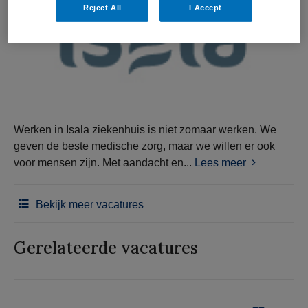
Reject All
I Accept
Werken in Isala ziekenhuis is niet zomaar werken. We
geven de beste medische zorg, maar we willen er ook
voor mensen zijn. Met aandacht en...
Lees meer
Bekijk meer vacatures
Gerelateerde vacatures