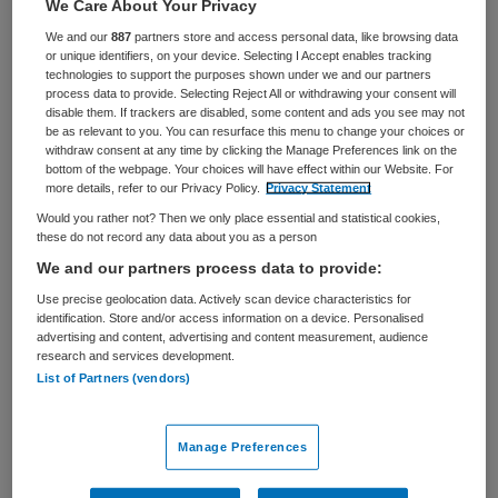
We Care About Your Privacy
BRANCHE
AANSTELLING
We and our
887
partners store and access personal data, like browsing data
Ziekenhuis
Vaste aanstelling
or unique identifiers, on your device. Selecting I Accept enables tracking
technologies to support the purposes shown under we and our partners
process data to provide. Selecting Reject All or withdrawing your consent will
PLAATSINGSDATUM
NIVEAU
disable them. If trackers are disabled, some content and ads you see may not
19 maart 2025
WO
be as relevant to you. You can resurface this menu to change your choices or
withdraw consent at any time by clicking the Manage Preferences link on the
ERVARING
DIENSTVERBAND
bottom of the webpage. Your choices will have effect within our Website. For
Ervaren
Fulltime
more details, refer to our Privacy Policy.
Privacy Statement
Would you rather not? Then we only place essential and statistical cookies,
these do not record any data about you as a person
Vacature niet beschikbaar
We and our partners process data to provide:
Use precise geolocation data. Actively scan device characteristics for
Deze vacature Operationeel leidinggevende OK bij Isala
identification. Store and/or access information on a device. Personalised
is niet meer actueel. Hieronder staan enkele vergelijkbare
advertising and content, advertising and content measurement, audience
research and services development.
vacatures die voor u wellicht interessant zijn.
List of Partners (vendors)
Manage Preferences