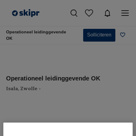
Operationeel leidinggevende
Solliciteren
OK
Operationeel leidinggevende OK
Isala, Zwolle
VAKGEBIED
FUNCTIE
Zorgmanagement
Teammanager