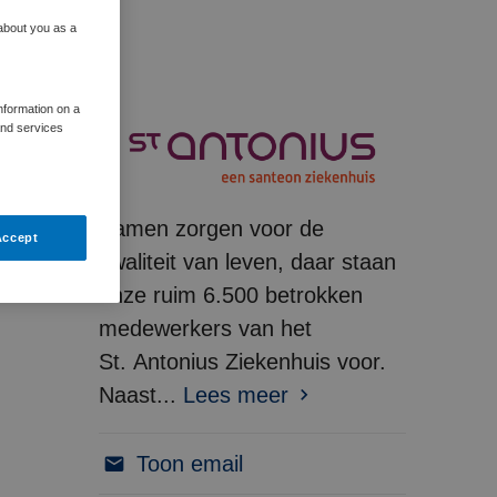
 about you as a
information on a
and services
Samen zorgen voor de
Accept
kwaliteit van leven, daar staan
onze ruim 6.500 betrokken
medewerkers van het
St. Antonius Ziekenhuis voor.
Naast...
Lees meer
Toon email