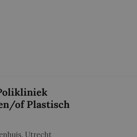
olikliniek
en/of Plastisch
kenhuis
, Utrecht