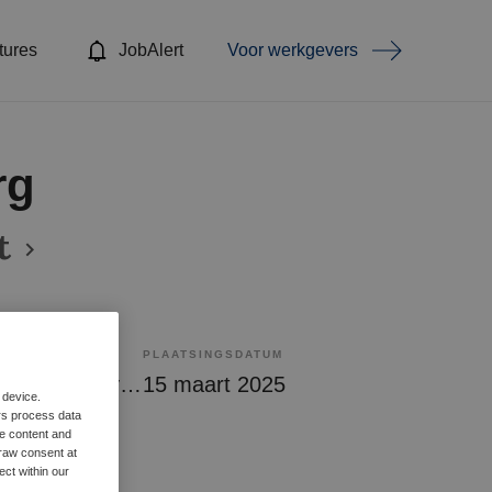
tures
JobAlert
Voor werkgevers
rg
t
PLAATSINGSDATUM
Tijdelijk met uitzicht op vast
15 maart 2025
 device.
rs process data
me content and
raw consent at
ect within our