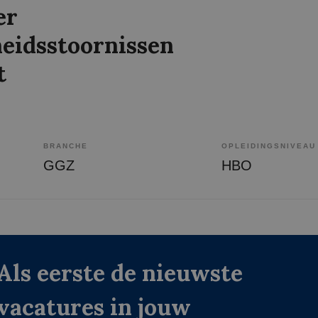
er
heidsstoornissen
t
BRANCHE
OPLEIDINGSNIVEAU
GGZ
HBO
Als eerste de nieuwste
vacatures in jouw