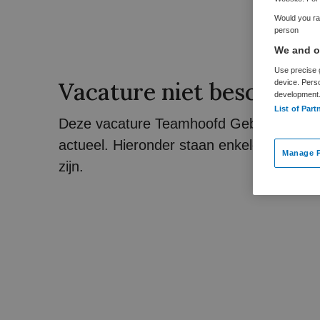
Would you rat
person
We and ou
Use precise g
Vacature niet beschikba
device. Pers
development
List of Part
Deze vacature Teamhoofd Geboortezorg bi
actueel. Hieronder staan enkele vergelijk
Manage P
zijn.