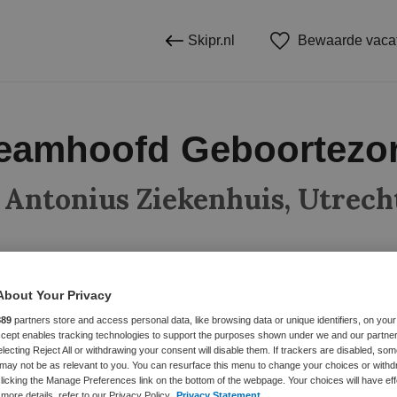
Skipr.nl
Bewaarde vaca
eamhoofd Geboortezo
. Antonius Ziekenhuis, Utrech
BRANCHE
AANSTELLING
About Your Privacy
Ziekenhuis
889
partners store and access personal data, like browsing data or unique identifiers, on your
Accept enables tracking technologies to support the purposes shown under we and our partne
electing Reject All or withdrawing your consent will disable them. If trackers are disabled, so
may not be as relevant to you. You can resurface this menu to change your choices or withd
DIENSTVERBAND
licking the Manage Preferences link on the bottom of the webpage. Your choices will have eff
Parttime
more details, refer to our Privacy Policy.
Privacy Statement