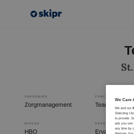
T
St
VAKGEBIED
FUNCTIE
We Care 
Zorgmanagement
Teammanager
We and our
Selecting I 
to provide. S
ads you see 
NIVEAU
ERVARING
any time by c
HBO
Ervaren
Website. For 