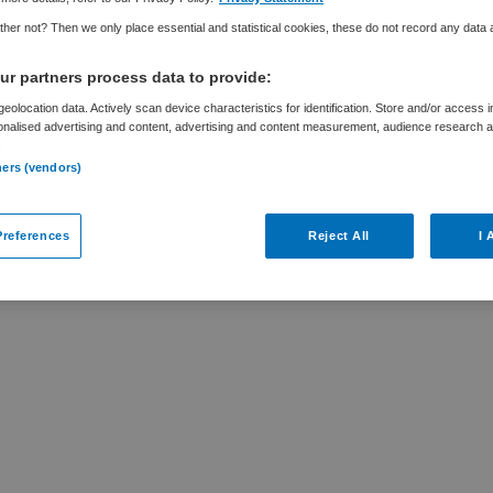
her not? Then we only place essential and statistical cookies, these do not record any data
r partners process data to provide:
eolocation data. Actively scan device characteristics for identification. Store and/or access 
ar
onalised advertising and content, advertising and content measurement, audience research 
.
ners (vendors)
j St. Antonius Ziekenhuis is niet meer
bare vacatures die voor u wellicht interessant
references
Reject All
I 